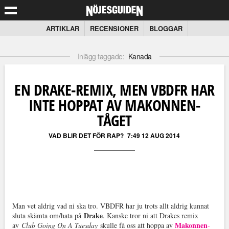
ARTIKLAR
RECENSIONER
BLOGGAR
Inlägg taggade:
Kanada
EN DRAKE-REMIX, MEN VBDFR HAR
INTE HOPPAT AV MAKONNEN-
TÅGET
VAD BLIR DET FÖR RAP?
7:49 12 AUG 2014
Man vet aldrig vad ni ska tro. VBDFR har ju trots allt aldrig kunnat
Drake
sluta skämta om/hata på
. Kanske tror ni att Drakes remix
Makonnen
av
Club Going On A Tuesday
skulle få oss att hoppa av
-