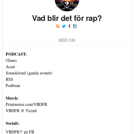
Vad blir det för rap?
MER OM
PODCAST:
iTunes
Acast
Soundcloud (gamla avsnitt)
RSS
Podbean
Merch:
Printmotor.com/VBDFR
VBDFR @ Tictail
Socialt:
VBDFR?! på FB