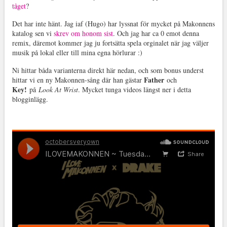
tåget
?
Det har inte hänt. Jag iaf (Hugo) har lyssnat för mycket på Makonnens
katalog sen vi
skrev om honom sist
. Och jag har ca 0 emot denna
remix, däremot kommer jag ju fortsätta spela orginalet när jag väljer
musik på lokal eller till mina egna hörlurar :)
Ni hittar båda varianterna direkt här nedan, och som bonus underst
Father
hittar vi en ny Makonnen-sång där han gästar
och
Key!
på
Look At Wrist
. Mycket tunga videos längst ner i detta
blogginlägg.