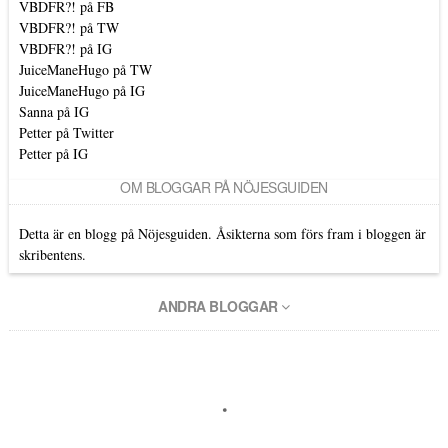
VBDFR?! på FB
VBDFR?! på TW
VBDFR?! på IG
JuiceManeHugo på TW
JuiceManeHugo på IG
Sanna på IG
Petter på Twitter
Petter på IG
OM BLOGGAR PÅ NÖJESGUIDEN
Detta är en blogg på Nöjesguiden. Åsikterna som förs fram i bloggen är
skribentens.
ANDRA BLOGGAR