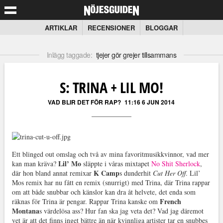
ARTIKLAR
RECENSIONER
BLOGGAR
Inlägg taggade:
tjejer gör grejer tillsammans
S: TRINA + LIL MO!
VAD BLIR DET FÖR RAP?
11:16 6 JUN 2014
Ett blinged out omslag och två av mina favoritmusikkvinnor, vad mer
Lil’ Mo
kan man kräva?
släppte i våras mixtapet
No Shit Sherlock
,
K Camp
där hon bland annat remixar
s dunderhit
Cut Her Off
. Lil’
Mos remix har nu fått en remix (snurrigt) med Trina, där Trina rappar
om att både snubbar och känslor kan dra åt helvete, det enda som
French
räknas för Trina är pengar. Rappar Trina kanske om
Montana
s värdelösa ass? Hur fan ska jag veta det? Vad jag däremot
vet är att det finns inget bättre än när kvinnliga artister tar en snubbes