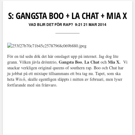
Läs kommentarer (
6
)
S: GANGSTA BOO + LA CHAT + MIA X
VAD BLIR DET FÖR RAP?
9:21 21 MAR 2014
För en tid sedn dök det här omslaget upp på internet. Jag dog lite
Gangsta Boo
La Chat
Mia X.
grann. Vilken jävla drömtrio,
,
och
Vi
snackar verkligen original queens of southern rap. Boo och Chat har
ju jobbat på ett mixtape tillsammans ett bra tag nu. Tapet, som ska
heta
Witch
, skulle egentligen släppts i mitten av februari, men lyser
fortfarande med sin frånvaro.