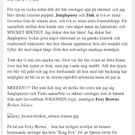
För typ en vecka sedan dök det här omslaget upp på internet, och jag
Junglepussy
Tink
blev direkt extremt peppad.
och
är två av mina
favoriter från de senaste åren, och två av mina stora framtidshopp. Ett
samarbete mellan dem kunde inte vara något annat än fantastiskt, och
MYCKET RIKTIGT. Jag älskar den här låten! Jag älskar hur
Junglepussy lyckas göra något intressant av en ganska klassisk och
traditionell östkuststil, hur hon liksom uppdaterar hela det soundet och
fyller det med något långt ifrån den sedvanliga snarkiga nostalgin.
Tink ska vi inte ens snacka om, först var det lite ovant att höra henne
över den här typen av beat, men jag vande mig snabbt. Allt den tjejen
rör blir till guld och jag tror fortfarande att hon med rätt backning har
möjlighet att bli en av de största rap/r&b-artisterna inom ett par år.
MEEEEN!!!! Det som fick mig att skrika lite extra när jag såg
Junglepussys och Tinks samarbete va såklart omslaget som är hämtat
Foxy Browns
från mitt favvoalbum NÅGONSIN (typ), nämligen
Broken Silence
.
På tal om Foxy Brown… hon har nyligen avslöjat att hennes
kommande mixtape ska heta ”King Fox” för att Queen-titeln för