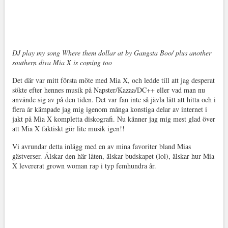
DJ play my song Where them dollar at by Gangsta Boo/ plus another
southern diva Mia X is coming too
Det där var mitt första möte med Mia X, och ledde till att jag desperat
sökte efter hennes musik på Napster/Kazaa/DC++ eller vad man nu
använde sig av på den tiden. Det var fan inte så jävla lätt att hitta och i
flera år kämpade jag mig igenom många konstiga delar av internet i
jakt på Mia X kompletta diskografi. Nu känner jag mig mest glad över
att Mia X faktiskt gör lite musik igen!!
Vi avrundar detta inlägg med en av mina favoriter bland Mias
gästverser. Älskar den här låten, älskar budskapet (lol), älskar hur Mia
X levererat grown woman rap i typ femhundra år.