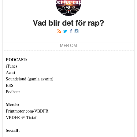
Vad blir det för rap?
MER OM
PODCAST:
iTunes
Acast
Soundcloud (gamla avsnitt)
RSS
Podbean
Merch:
Printmotor.com/VBDFR
VBDFR @ Tictail
Socialt: