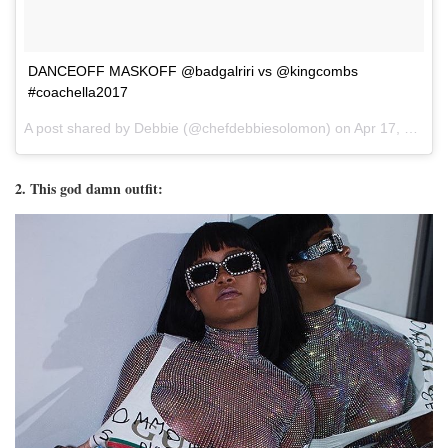
DANCEOFF MASKOFF @badgalriri vs @kingcombs
#coachella2017
A post shared by Debbie (@chefdebbiesolomon) on
Apr 17, 2017 at 11:04am PDT
2. This god damn outfit: