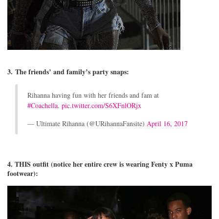
3. The friends’ and family’s party snaps:
Rihanna having fun with her friends and fam at
#Coachella
.
pic.twitter.com/S6XFnlORjx
— Ultimate Rihanna (@URihannaFansite)
April 16, 2017
4. THIS outfit (notice her entire crew is wearing Fenty x Puma
footwear):