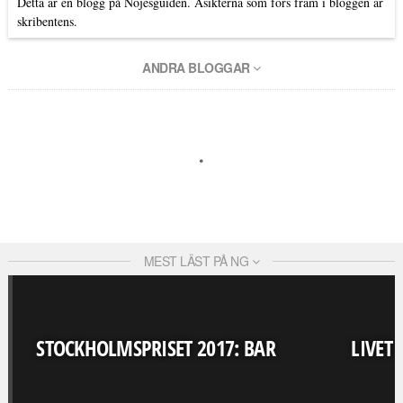
Detta är en blogg på Nöjesguiden. Åsikterna som förs fram i bloggen är
skribentens.
ANDRA BLOGGAR
MEST LÄST PÅ NG
STOCKHOLMSPRISET 2017: BAR
LIVET