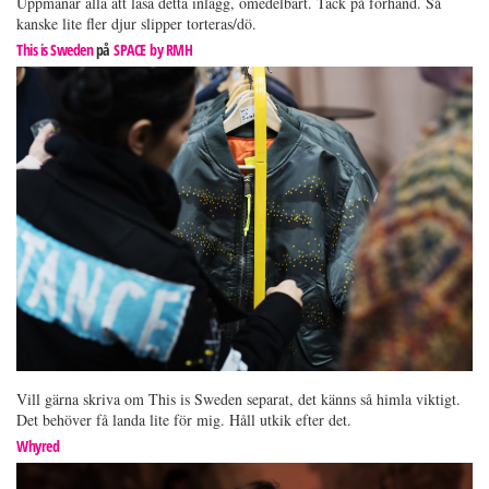
Uppmanar alla att läsa detta inlägg, omedelbart. Tack på förhand. Så
kanske lite fler djur slipper torteras/dö.
This is Sweden
på
SPACE by RMH
Vill gärna skriva om This is Sweden separat, det känns så himla viktigt.
Det behöver få landa lite för mig. Håll utkik efter det.
Whyred