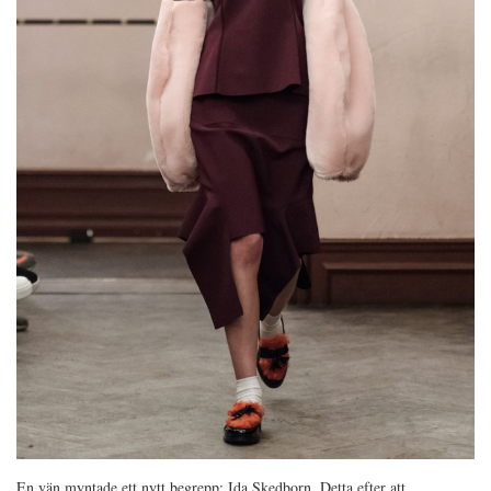
En vän myntade ett nytt begrepp: Ida Skedborn. Detta efter att