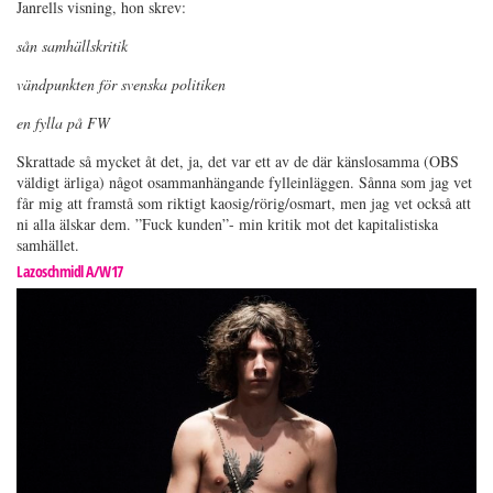
Janrells visning, hon skrev:
sån samhällskritik
vändpunkten för svenska politiken
en fylla på FW
Skrattade så mycket åt det, ja, det var ett av de där känslosamma (OBS
väldigt ärliga) något osammanhängande fylleinläggen. Sånna som jag vet
får mig att framstå som riktigt kaosig/rörig/osmart, men jag vet också att
ni alla älskar dem. ”Fuck kunden”- min kritik mot det kapitalistiska
samhället.
Lazoschmidl A/W17