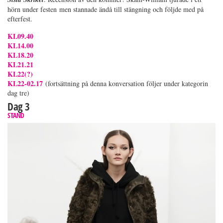
hörn under festen men stannade ändå till stängning och följde med på
efterfest.
KL09.40
KL14.00
KL18.20
KL21.21
KL22(?)
KL22-02.17
(fortsättning på denna konversation följer under kategorin
dag tre)
Dag 3
STAND