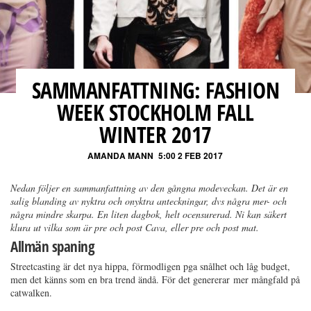
SAMMANFATTNING: FASHION
WEEK STOCKHOLM FALL
WINTER 2017
AMANDA MANN
5:00 2 FEB 2017
Nedan följer en sammanfattning av den gångna modeveckan. Det är en
salig blanding av nyktra och onyktra anteckningar, dvs några mer- och
några mindre skarpa. En liten dagbok, helt ocensurerad. Ni kan säkert
klura ut vilka som är pre och post Cava, eller pre och post mat.
Allmän spaning
Streetcasting är det nya hippa, förmodligen pga snålhet och låg budget,
men det känns som en bra trend ändå. För det genererar mer mångfald på
catwalken.