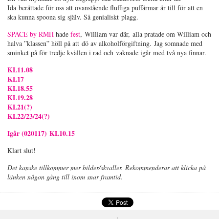
Ida berättade för oss att ovanstående fluffiga puffärmar är till för att en
ska kunna spoona sig själv. Så genialiskt plagg.
SPACE by RMH
hade
fest
, William var där, alla pratade om William och
halva ”klassen” höll på att dö av alkoholförgiftning. Jag somnade med
sminket på för tredje kvällen i rad och vaknade igår med två nya finnar.
KL11.08
KL17
KL18.55
KL19.28
KL21(?)
KL22/23/24(?)
Igår (020117) KL10.15
Klart slut!
Det kanske tillkommer mer bilder/skvaller. Rekommenderar att klicka på
länken någon gång till inom snar framtid.