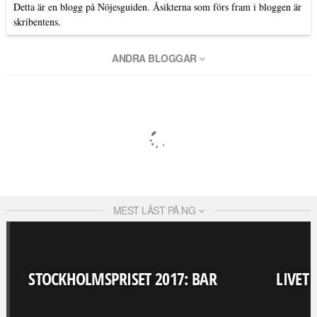
Detta är en blogg på Nöjesguiden. Åsikterna som förs fram i bloggen är
skribentens.
ANDRA BLOGGAR
MEST LÄST PÅ NG
STOCKHOLMSPRISET 2017: BAR
LIVET