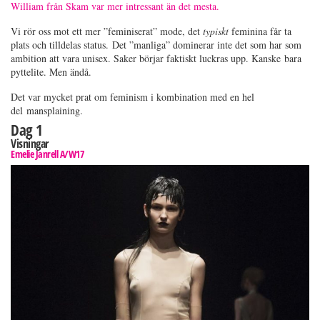
William från Skam var mer intressant än det mesta.
Vi rör oss mot ett mer ”feminiserat” mode, det
typiskt
feminina får ta
plats och tilldelas status. Det ”manliga” dominerar inte det som har som
ambition att vara unisex. Saker börjar faktiskt luckras upp. Kanske bara
pyttelite. Men ändå.
Det var mycket prat om feminism i kombination med en hel
del mansplaining.
Dag 1
Visningar
Emelie Janrell A/W17