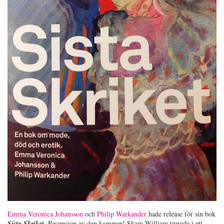
Emma Veronica Johansson
och
Philip Warkander
hade release för sin bok
Sista Skriket
. Recension av den kommer! Skam-William tjurade i ett