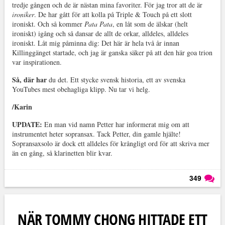
tredje gången och de är nästan mina favoriter. För jag tror att de är
ironiker
. De har gått för att kolla på Triple & Touch på ett slott
ironiskt. Och så kommer
Pata Pata
, en låt som de älskar (helt
ironiskt) igång och så dansar de allt de orkar, alldeles, alldeles
ironiskt. Låt mig påminna dig: Det här är hela två år innan
Killinggänget startade, och jag är ganska säker på att den här goa trion
var inspirationen.
Så, där har
du det. Ett stycke svensk historia, ett av svenska
YouTubes mest obehagliga klipp. Nu tar vi helg.
/Karin
UPDATE:
En man vid namn Petter har informerat mig om att
instrumentet heter sopransax. Tack Petter, din gamle hjälte!
Sopransaxsolo är dock ett alldeles för krångligt ord för att skriva mer
än en gång, så klarinetten blir kvar.
349
Läs kommentarer (
349
)
NÄR TOMMY CHONG HITTADE ETT