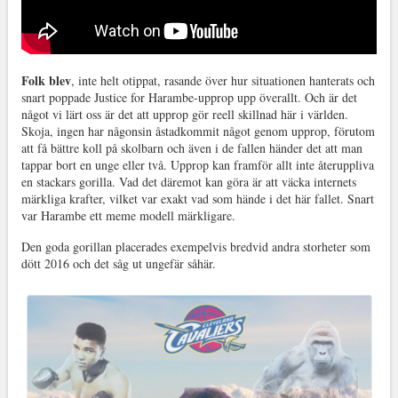
Folk blev
, inte helt otippat, rasande över hur situationen hanterats och
snart poppade Justice for Harambe-upprop upp överallt. Och är det
något vi lärt oss är det att upprop gör reell skillnad här i världen.
Skoja, ingen har någonsin åstadkommit något genom upprop, förutom
att få bättre koll på skolbarn och även i de fallen händer det att man
tappar bort en unge eller två. Upprop kan framför allt inte återuppliva
en stackars gorilla. Vad det däremot kan göra är att väcka internets
märkliga krafter, vilket var exakt vad som hände i det här fallet. Snart
var Harambe ett meme modell märkligare.
Den goda gorillan placerades exempelvis bredvid andra storheter som
dött 2016 och det såg ut ungefär såhär.