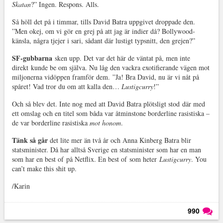
Skatan
?” Ingen. Respons. Alls.
Så höll det på i timmar, tills David Batra uppgivet droppade den.
”Men okej, om vi gör en grej på att jag är indier då? Bollywood-
känsla, några tjejer i sari, sådant där lustigt typsnitt, den grejen?”
SF-gubbarna
sken upp. Det var det här de väntat på, men inte
direkt kunde be om själva. Nu låg den vackra exotifierande vägen mot
miljonerna vidöppen framför dem. ”Ja! Bra David, nu är vi nåt på
spåret! Vad tror du om att kalla den…
Lustigcurry
!”
Och så blev det. Inte nog med att David Batra plötsligt stod där med
ett omslag och en titel som båda var åtminstone borderline rasistiska –
de var borderline rasistiska
mot honom
.
Tänk så går
det lite mer än två år och Anna Kinberg Batra blir
statsminister. Då har alltså Sverige en statsminister som har en man
som har en best of på Netflix. En best of som heter
Lustigcurry
. You
can’t make this shit up.
/Karin
990