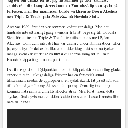
Jag ber om ursäkt för att jag nu kommer ge den ”skönaste
snubben” i din kompiskrets ännu ett Youtube-klipp att spela på
förfesten, men fler människor borde verkligen se Björn Afzelius
och Triple & Touch spela
på Hovdala Slott.
Pata Pata
Året var 1989, årstiden var sommar, vädret var dåligt. Men det
hindrade inte ett härligt gäng svenskar från att bege sig till Hovdala
Slott för att insupa Triple & Touch live tillsammans med Björn
Afzelius. Döm dem inte, det här var enklare underhållningstider. Eller
ja, egentligen är det exakt lika enkla tider idag – då som nu tycker
många svenskar att det är en utmärkt underhållning att se Lasse
Kronér knäppa fingrarna ett par timmar.
Det finns gott
om höjdpunkter i det här klippet, där en samling glada,
supervita män i riktigt dåliga frisyrer har en fantastisk stund
tillsammans medan de approprierar en sydafrikansk låt på ett sätt som
till och med gör Jimmy Åkesson lätt queasy. Oroa dig inte – jag
kommer lista mina highlights alldeles strax. Men först: insup detta
stycke, förslagsvis med en skämskudde the size of Lasse Kronérs flint
nära till hands.