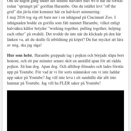
Om du någon gång under det senaste halvåret haft wi-fi har du förstås
redan ”sprungit på” gorillan Harambe. Om du istället levt ”off the
grid” din jävla tönt kommer här en halvkort summering:
I maj 2016 tog sig ett barn ner i en inhägnad på Cincinnati Zoo. I
inhägnaden bodde en gorilla som fått namnet Harambe, vilket enligt
halvsäkra källor betyder ”working together, pulling together, helping
each other” på swahili. Det trodde du inte när du klickade på den här
länken va, att du skulle få utbildning på köpet? Du har mycket att lära
av mig, ska jag säga!
Hur som helst.
Harambe greppade tag i pojken och började släpa bort
honom, och ett par minuter senare sköt en anställd apan för att rädda
pojken. Så han dog. Apan dog. Och alltihop filmades och lades förstås
upp på Youtube. För vad är vi för sorts människor om vi inte laddar
upp saker på Youtube? Jag vill inte leva i ett samhälle där allt inte
hamnar på Youtube. Jag vill ha FLER saker på Youtube!