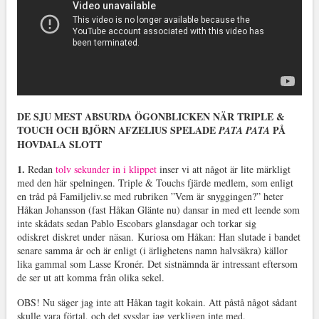
DE SJU MEST ABSURDA ÖGONBLICKEN NÄR TRIPLE &
TOUCH OCH BJÖRN AFZELIUS SPELADE
PÅ
PATA PATA
HOVDALA SLOTT
1.
Redan
tolv sekunder in i klippet
inser vi att något är lite märkligt
med den här spelningen. Triple & Touchs fjärde medlem, som enligt
en tråd på Familjeliv.se med rubriken ”Vem är snyggingen?” heter
Håkan Johansson (fast Håkan Glänte nu) dansar in med ett leende som
inte skådats sedan Pablo Escobars glansdagar och torkar sig
odiskret diskret under näsan. Kuriosa om Håkan: Han slutade i bandet
senare samma år och är enligt (i ärlighetens namn halvsäkra) källor
lika gammal som Lasse Kronér. Det sistnämnda är intressant eftersom
de ser ut att komma från olika sekel.
OBS! Nu säger jag inte att Håkan tagit kokain. Att påstå något sådant
skulle vara förtal, och det sysslar jag verkligen inte med.