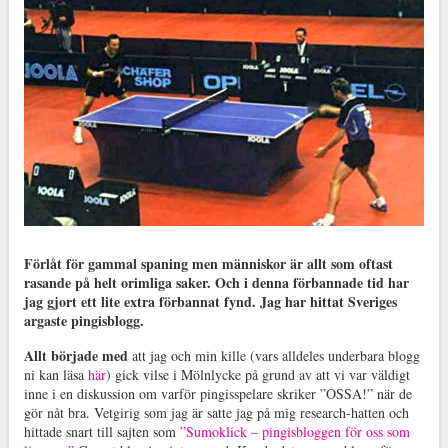
Förlåt för gammal spaning men människor är allt som oftast
rasande på helt orimliga saker. Och i denna förbannade tid har
jag gjort ett lite extra förbannat fynd. Jag har hittat Sveriges
argaste pingisblogg.
Allt började med
att jag och min kille (vars alldeles underbara blogg
ni kan läsa
här
) gick vilse i Mölnlycke på grund av att vi var väldigt
inne i en diskussion om varför pingisspelare skriker ”OSSA!” när de
gör nåt bra. Vetgirig som jag är satte jag på mig research-hatten och
hittade snart till sajten som
”Sumoklick – pingisbloggen för oss som