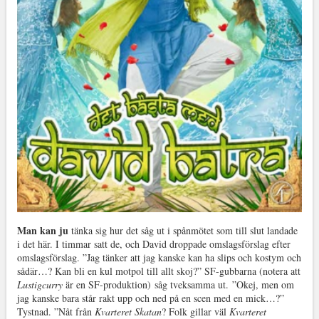
Man kan ju
tänka sig hur det såg ut i spånmötet som till slut landade
i det här. I timmar satt de, och David droppade omslagsförslag efter
omslagsförslag. ”Jag tänker att jag kanske kan ha slips och kostym och
sådär…? Kan bli en kul motpol till allt skoj?” SF-gubbarna (notera att
Lustigcurry
är en SF-produktion) såg tveksamma ut. ”Okej, men om
jag kanske bara står rakt upp och ned på en scen med en mick…?”
Tystnad. ”Nåt från
Kvarteret Skatan
? Folk gillar väl
Kvarteret