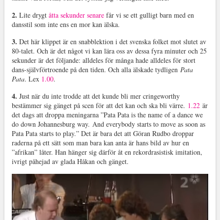
2.
Lite drygt
åtta sekunder senare
får vi se ett gulligt barn med en
dansstil som inte ens en mor kan älska.
3.
Det här klippet är en snabblektion i det svenska folket mot slutet av
80-talet. Och är det något vi kan lära oss av dessa fyra minuter och 25
sekunder är det följande: alldeles för många hade alldeles för stort
dans-självförtroende på den tiden. Och alla älskade tydligen
Pata
Pata
. Lex
1.00
.
4.
Just när du inte trodde att det kunde bli mer cringeworthy
bestämmer sig gänget på scen för att det kan och ska bli värre.
1.22
är
det dags att droppa meningarna ”Pata Pata is the name of a dance we
do down Johannesburg way. And everybody starts to move as soon as
Pata Pata starts to play.” Det är bara det att Göran Rudbo droppar
raderna på ett sätt som man bara kan anta är hans bild av hur en
”afrikan” låter. Han hänger sig därför åt en rekordrasistisk imitation,
ivrigt påhejad av glada Håkan och gänget.