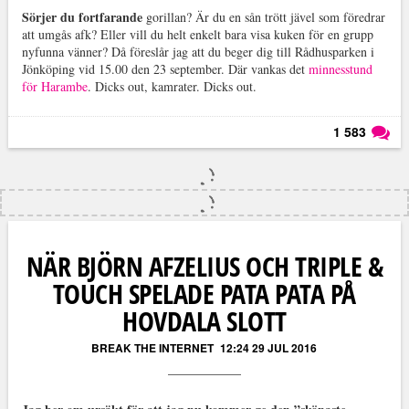
Sörjer du fortfarande
gorillan? Är du en sån trött jävel som föredrar
att umgås afk? Eller vill du helt enkelt bara visa kuken för en grupp
nyfunna vänner? Då föreslår jag att du beger dig till Rådhusparken i
Jönköping vid 15.00 den 23 september. Där vankas det
minnesstund
för Harambe
. Dicks out, kamrater. Dicks out.
1 583
Läs kommentarer (
1 583
)
NÄR BJÖRN AFZELIUS OCH TRIPLE &
TOUCH SPELADE PATA PATA PÅ
HOVDALA SLOTT
BREAK THE INTERNET
12:24 29 JUL 2016