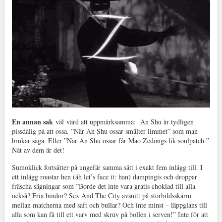
En annan sak
väl värd att uppmärksamma: An Shu är tydligen
pissdålig på att ossa. ”När An Shu ossar smälter limmet” som man
brukar säga. Eller ”När An Shu ossar får Mao Zedongs lik soulpatch.”
Nåt av dem är det!
Sumoklick fortsätter på ungefär samma sätt i exakt fem inlägg till. I
ett inlägg roastar hen (äh let’s face it: han) dampingis och droppar
fräscha sägningar som ”Borde det inte vara gratis choklad till alla
också? Fria bindor? Sex And The City avsnitt på storbildsskärm
mellan matcherna med saft och bullar? Och inte minst – läppglans till
alla som kan få till ett varv med skruv på bollen i serven!” Inte för att