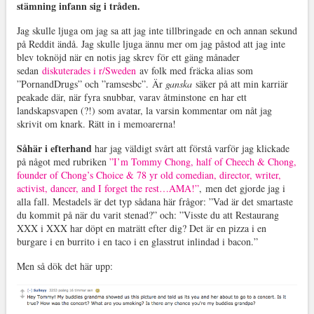
stämning infann sig i tråden.
Jag skulle ljuga om jag sa att jag inte tillbringade en och annan sekund
på Reddit ändå. Jag skulle ljuga ännu mer om jag påstod att jag inte
blev toknöjd när en notis jag skrev för ett gäng månader
sedan
diskuterades i r/Sweden
av folk med fräcka alias som
”PornandDrugs” och ”ramsesbc”. Är
ganska
säker på att min karriär
peakade där, när fyra snubbar, varav åtminstone en har ett
landskapsvapen (?!) som avatar, la varsin kommentar om nåt jag
skrivit om knark. Rätt in i memoarerna!
Såhär i efterhand
har jag väldigt svårt att förstå varför jag klickade
på något med rubriken
”I’m Tommy Chong, half of Cheech & Chong,
founder of Chong’s Choice & 78 yr old comedian, director, writer,
activist, dancer, and I forget the rest…AMA!”
, men det gjorde jag i
alla fall. Mestadels är det typ sådana här frågor: ”Vad är det smartaste
du kommit på när du varit stenad?” och: ”Visste du att Restaurang
XXX i XXX har döpt en maträtt efter dig? Det är en pizza i en
burgare i en burrito i en taco i en glasstrut inlindad i bacon.”
Men så dök det här upp: