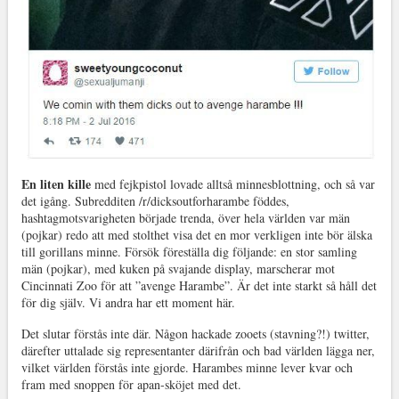
En liten kille
med fejkpistol lovade alltså minnesblottning, och så var
det igång. Subredditen /r/dicksoutforharambe föddes,
hashtagmotsvarigheten började trenda, över hela världen var män
(pojkar) redo att med stolthet visa det en mor verkligen inte bör älska
till gorillans minne. Försök föreställa dig följande: en stor samling
män (pojkar), med kuken på svajande display, marscherar mot
Cincinnati Zoo för att ”avenge Harambe”. Är det inte starkt så håll det
för dig själv. Vi andra har ett moment här.
Det slutar förstås inte där. Någon hackade zooets (stavning?!) twitter,
därefter uttalade sig representanter därifrån och bad världen lägga ner,
vilket världen förstås inte gjorde. Harambes minne lever kvar och
fram med snoppen för apan-sköjet med det.