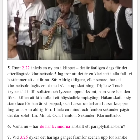
5.
Runt
2.22
inleds en ny era i klippet – det är äntligen dags för det
efterlängtade klarinettsolot! Jag tror att det är en klarinett i alla fall, vi
bestämmer att det är nu. Så: Aldrig tidigare, eller senare, har ett
klarinettsolo tagits emot med sådan uppskattning. Triple & Touch
kryper tätt intill solisten och lyssnar uppmärksamt, som vore han den
första killen att få knulla i ett högstadiekompisgäng. Håkan skaffar sig
stankface för han är så peppad, och Lasse, underbara Lasse, knäpper
fingrarna som aldrig förr. I hela en minut och femton sekunder pågår
det där solot. En. Minut. Och. Femton. Sekunder. Klarinettsolo.
6.
Vänta nu – har
de här kvinnorna
anställt ett paraplyhållar-barn?
7.
Vid
3.25
dyker det härliga gänget framför scenen upp för kanske