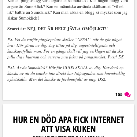
Kan en pingisblogg vara argare än Sumoklick? Kan någon blogg vara
argare än Sumoklick? Kan en människa använda skällsordet ”vilket
lik” bättre än Sumoklick? Kan man älska en blogg så mycket som jag
älskar Sumoklick?
Svaret är: NEJ, DET ÄR HELT JÄVLA OMÖJLIGT!!
PS. Vet du varför pingisspelare skriker ”OSSA!” när de gör något
bra? Hör gärna av dig. Jag tittar på dig, superintelligenta och
kunskapsfyllda man. För en gångs skull vill jag verkligen att du ska
pilla dig i hjärnan och servera mig fakta på pingisracket. Puss! DS.
PS2. Är du Sumoklick? Hör för GUDS SKULL av dig. Har dock en
känsla av att du kanske inte direkt har Nöjesguiden som huvudsaklig
nyhetskälla. Men det kanske är fördomsfullt av mig. DS2.
155
Läs kommentarer (
155
)
HUR EN DÖD APA FICK INTERNET
ATT VISA KUKEN