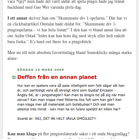
vara *tjej* men hade det varit sådär att spela pingis hade jag tränat
backhand med Gao Wei varenda jävla dag.
I ett annat
skriver han om ”Skummaste div 1-spelarna.” Där har vi
en clickbaitartikel Omtalat hade dödat för. ”Skummaste div 1-
pingisspelarna – vi har hela listan!” I den kan vi bland annat läsa att
om Aidin Ostad ”leder kan han hota dig med stryk eller helt enkelt
bara fuska.” It’s hard out there for a pingisbitch.
Men nu till mitt absoluta favoritinlägg bland Sumoklicks många starka
alster:
Kan man klaga
på fler pingisrelaterade saker i ett enda blogginlägg?