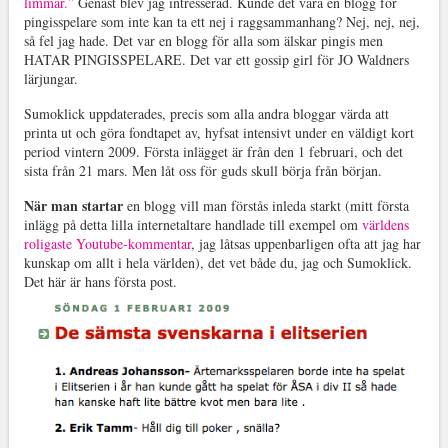
limmar.”
Genast blev jag intresserad. Kunde det vara en blogg för
pingisspelare som inte kan ta ett nej i raggsammanhang? Nej, nej, nej,
så fel jag hade. Det var en blogg för alla som älskar pingis men
HATAR PINGISSPELARE. Det var ett gossip girl för JO Waldners
lärjungar.
Sumoklick uppdaterades, precis som alla andra bloggar värda att
printa ut och göra fondtapet av, hyfsat intensivt under en väldigt kort
period vintern 2009. Första inlägget är från den 1 februari, och det
sista från 21 mars. Men låt oss för guds skull börja från början.
När man startar
en blogg vill man förstås inleda starkt (mitt första
inlägg på detta lilla internetaltare handlade till exempel om
världens
roligaste Youtube-kommentar
, jag låtsas uppenbarligen ofta att jag har
kunskap om allt i hela världen), det vet både du, jag och Sumoklick.
Det här är hans första post.