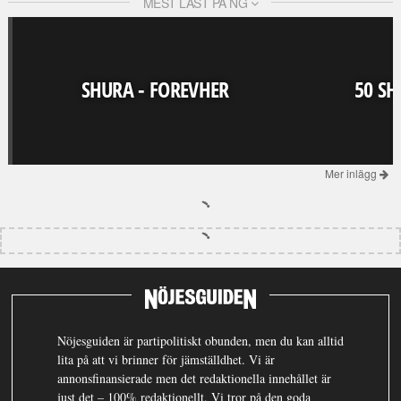
MEST LÄST PÅ NG
SHURA - FOREVHER
50 SH
Mer inlägg
Nöjesguiden är partipolitiskt obunden, men du kan alltid
lita på att vi brinner för jämställdhet. Vi är
annonsfinansierade men det redaktionella innehållet är
just det – 100% redaktionellt. Vi tror på den goda