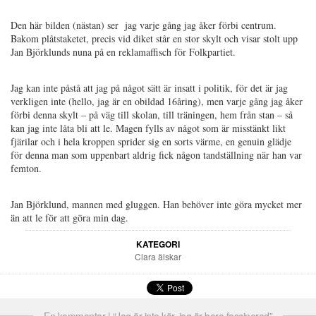
Den här bilden (nästan) ser jag varje gång jag åker förbi centrum.
Bakom plåtstaketet, precis vid diket står en stor skylt och visar stolt upp
Jan Björklunds nuna på en reklamaffisch för Folkpartiet.
Jag kan inte påstå att jag på något sätt är insatt i politik, för det är jag
verkligen inte (hello, jag är en obildad 16åring), men varje gång jag åker
förbi denna skylt – på väg till skolan, till träningen, hem från stan – så
kan jag inte låta bli att le. Magen fylls av något som är misstänkt likt
fjärilar och i hela kroppen sprider sig en sorts värme, en genuin glädje
för denna man som uppenbart aldrig fick någon tandställning när han var
femton.
Jan Björklund, mannen med gluggen. Han behöver inte göra mycket mer
än att le för att göra min dag.
KATEGORI
Clara älskar
En kommentar | “Jag är inte kär, jag är bara fascinerad”