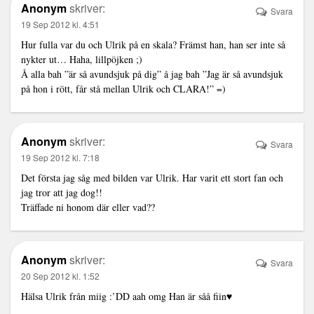
Anonym
skriver:
Svara
19 Sep 2012 kl. 4:51
Hur fulla var du och Ulrik på en skala? Främst han, han ser inte så
nykter ut… Haha, lillpöjken ;)
Å alla bah ”är så avundsjuk på dig” å jag bah ”Jag är så avundsjuk
på hon i rött, får stå mellan Ulrik och CLARA!” =)
Anonym
skriver:
Svara
19 Sep 2012 kl. 7:18
Det första jag såg med bilden var Ulrik. Har varit ett stort fan och
jag tror att jag dog!!
Träffade ni honom där eller vad??
Anonym
skriver:
Svara
20 Sep 2012 kl. 1:52
Hälsa Ulrik från miig :’DD aah omg Han är såå fiin♥