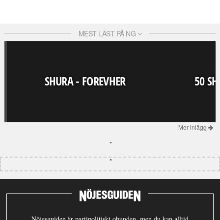
MEST LÄST PÅ NG
SHURA - FOREVHER
50 SH
Mer inlägg
Nöjesguiden är partipolitiskt obunden, men du kan alltid