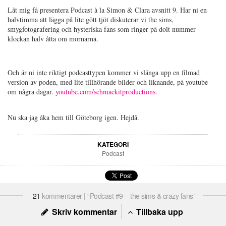
Låt mig få presentera Podcast à la Simon & Clara avsnitt 9. Har ni en
halvtimma att lägga på lite gött tjöt diskuterar vi the sims,
smygfotografering och hysteriska fans som ringer på dolt nummer
klockan halv åtta om mornarna.
Och är ni inte riktigt podcasttypen kommer vi slänga upp en filmad
version av poden, med lite tillhörande bilder och liknande, på youtube
om några dagar.
youtube.com/schmackitproductions
.
Nu ska jag åka hem till Göteborg igen. Hejdå.
KATEGORI
Podcast
21
kommentarer | “Podcast #9 – the sims & crazy fans”
Skriv kommentar
Tillbaka upp