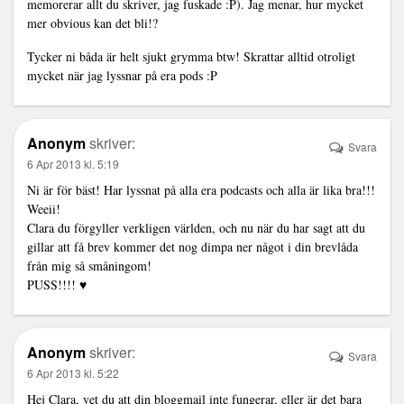
memorerar allt du skriver, jag fuskade :P). Jag menar, hur mycket
mer obvious kan det bli!?
Tycker ni båda är helt sjukt grymma btw! Skrattar alltid otroligt
mycket när jag lyssnar på era pods :P
Anonym
skriver:
Svara
6 Apr 2013 kl. 5:19
Ni är för bäst! Har lyssnat på alla era podcasts och alla är lika bra!!!
Weeii!
Clara du förgyller verkligen världen, och nu när du har sagt att du
gillar att få brev kommer det nog dimpa ner något i din brevlåda
från mig så småningom!
PUSS!!!! ♥
Anonym
skriver:
Svara
6 Apr 2013 kl. 5:22
Hej Clara, vet du att din bloggmail inte fungerar, eller är det bara