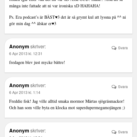
många inte fattade att ni var ironiska xD HAHAHA!
Ps. Era podcast’s är BÄST♥3 det är så grymt kul att lyssna på ^^ ni
gör min dag ^^ älskar er♥3
Anonym
skriver:
Svara
6 Apr 2013 kl. 12:31
fredagen blev just mycke bättre!
Anonym
skriver:
Svara
6 Apr 2013 kl. 1:14
Freddie fisk! Jag ville alltid smaka mormor Märtas sjögräsmackor!
Och han som ville byta en klocka mot superdupermegamojängen ;)
Anonym
skriver:
Svara