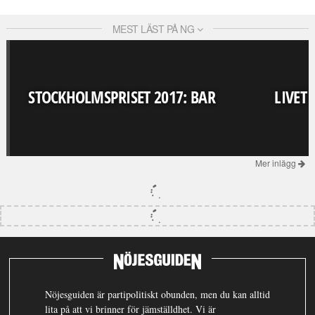
MEST LÄST PÅ NG
STOCKHOLMSPRISET 2017: BAR
LIVET
Mer inlägg
Nöjesguiden är partipolitiskt obunden, men du kan alltid
lita på att vi brinner för jämställdhet. Vi är