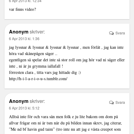
6 Apr 2013 kl. 12:34
var finns video?
Anonym
skriver:
Svara
6 Apr 2013 kl. 1:36
jag lyssnar & lyssnar & lyssnar & lyssnar , men förlåt , jag kan inte
höra vad skånepågen säger ..
egentligen så spelar det inte så stor roll om jag hör vad ni säger eller
inte , ni är ju grymma iallafall !
förresten clara , titta vars jag hittade dig :)
http://h-i-l-a-r-i-o-u-s.tumblr.com/
Anonym
skriver:
Svara
6 Apr 2013 kl. 5:12
Alltså inte för och vara sån men folk e ju lite bakom om dom på
allvar frågar om ni är tsm när du på bilden innan skrev, jag citerar,
”Me nd bf havin gud taim” (tro inte nu att jag e västa creepot som