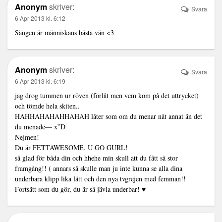
Anonym
skriver:
Svara
6 Apr 2013 kl. 6:12
Sängen är människans bästa vän <3
Anonym
skriver:
Svara
6 Apr 2013 kl. 6:19
jag drog tummen ur röven (förlåt men vem kom på det uttrycket)
och tömde hela skiten..
HAHHAHAHAHHAHAH låter som om du menar nåt annat än det
du menade— x”D
Nejmen!
Du är FETTAWESOME, U GO GURL!
så glad för båda din och hhehe min skull att du fått så stor
framgång!! ( annars så skulle man ju inte kunna se alla dina
underbara klipp lika lätt och den nya tvgrejen med femman!!
Fortsätt som du gör, du är så jävla underbar! ♥