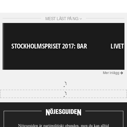
MEST LÄST PÅ NG
STOCKHOLMSPRISET 2017: BAR
LIVET
Mer inlägg
Nöjesguiden är partipolitiskt obunden, men du kan alltid