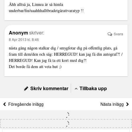
Åhh alltså ja, Linnea är så himla
underbar/fin/uaahhhalltbradetgårattvaratyp !!
Anonym
skriver:
Svara
8 Apr 2013 kl. 8:46
nästa gång någon stalkar dig / smygfotar dig på offentlig plats, gå
fram till dem/den och säg: HERREGUD! kan jag få din autograf?! /
HERREGUD! Kan jag få ta ett kort med dig?!
Det borde få dem att veta hut ;)
Skriv kommentar
Tillbaka upp
Föregående inlägg
Nästa inlägg