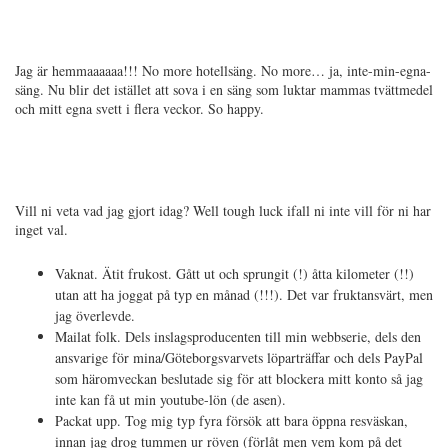
Jag är hemmaaaaaa!!! No more hotellsäng. No more… ja, inte-min-egna-
säng. Nu blir det istället att sova i en säng som luktar mammas tvättmedel
och mitt egna svett i flera veckor. So happy.
Vill ni veta vad jag gjort idag? Well tough luck ifall ni inte vill för ni har
inget val.
Vaknat. Ätit frukost. Gått ut och sprungit (!) åtta kilometer (!!)
utan att ha joggat på typ en månad (!!!). Det var fruktansvärt, men
jag överlevde.
Mailat folk. Dels inslagsproducenten till min webbserie, dels den
ansvarige för mina/Göteborgsvarvets löparträffar och dels PayPal
som häromveckan beslutade sig för att blockera mitt konto så jag
inte kan få ut min youtube-lön (de asen).
Packat upp. Tog mig typ fyra försök att bara öppna resväskan,
innan jag drog tummen ur röven (förlåt men vem kom på det