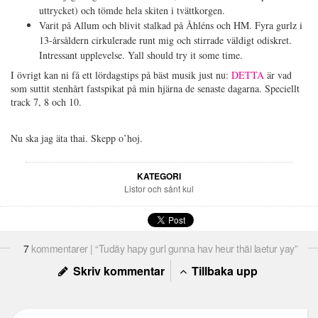
uttrycket) och tömde hela skiten i tvättkorgen.
Varit på Allum och blivit stalkad på Åhléns och HM. Fyra gurlz i
13-årsåldern cirkulerade runt mig och stirrade väldigt odiskret.
Intressant upplevelse. Yall should try it some time.
I övrigt kan ni få ett lördagstips på bäst musik just nu:
DETTA
är vad
som suttit stenhårt fastspikat på min hjärna de senaste dagarna. Speciellt
track 7, 8 och 10.
Nu ska jag äta thai. Skepp o’hoj.
KATEGORI
Listor och sånt kul
7
kommentarer | “Tudäy hapy gurl gunna hav heur thäi laetur yay”
Skriv kommentar
Tillbaka upp