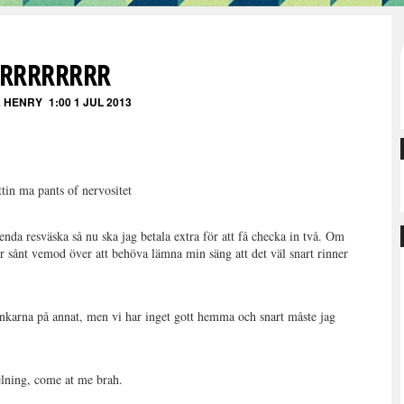
RRRRRRRR
 HENRY
1:00 1 JUL 2013
ttin ma pants of nervositet
enda resväska så nu ska jag betala extra för att få checka in två. Om
er sånt vemod över att behöva lämna min säng att det väl snart rinner
 tankarna på annat, men vi har inget gott hemma och snart måste jag
pelning, come at me brah.