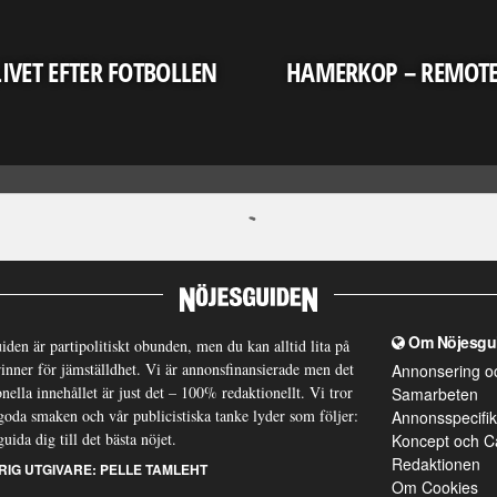
LIVET EFTER FOTBOLLEN
HAMERKOP – REMOT
Om Nöjesgu
iden är partipolitiskt obunden, men du kan alltid lita på
brinner för jämställdhet. Vi är annonsfinansierade men det
Annonsering o
nella innehållet är just det – 100% redaktionellt. Vi tror
Samarbeten
goda smaken och vår publicistiska tanke lyder som följer:
Annonsspecifik
guida dig till det bästa nöjet.
Koncept och C
Redaktionen
RIG UTGIVARE:
PELLE TAMLEHT
Om Cookies