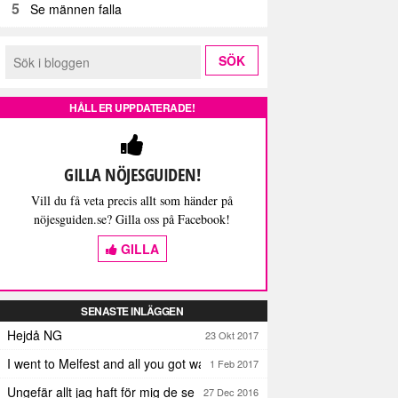
5
Se männen falla
HÅLL ER UPPDATERADE!
GILLA NÖJESGUIDEN!
Vill du få veta precis allt som händer på
nöjesguiden.se? Gilla oss på Facebook!
GILLA
SENASTE INLÄGGEN
Hejdå NG
23 Okt 2017
I went to Melfest and all you got was three lousy selfies
1 Feb 2017
Ungefär allt jag haft för mig de senaste dagarna
27 Dec 2016