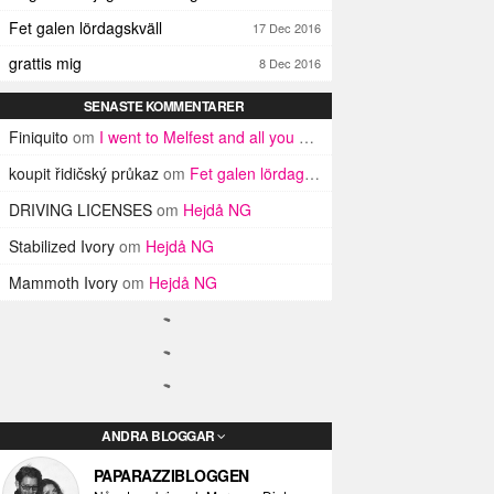
Fet galen lördagskväll
17 Dec 2016
grattis mig
8 Dec 2016
SENASTE KOMMENTARER
Finiquito
om
I went to Melfest and all you got was three lousy selfies
koupit řidičský průkaz
om
Fet galen lördagskväll
DRIVING LICENSES
om
Hejdå NG
Stabilized Ivory
om
Hejdå NG
Mammoth Ivory
om
Hejdå NG
ANDRA BLOGGAR
PAPARAZZIBLOGGEN