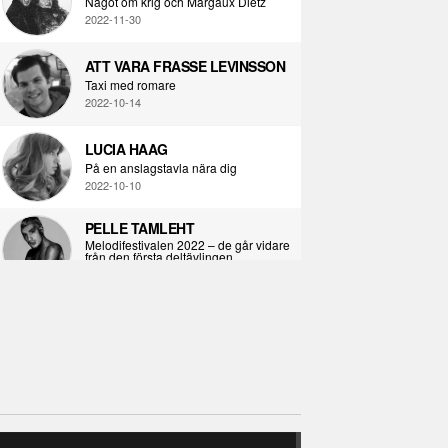
Något om krig och Margaux Dietz
2022-11-30
ATT VARA FRASSE LEVINSSON
Taxi med romare
2022-10-14
LUCIA HAAG
På en anslagstavla nära dig
2022-10-10
PELLE TAMLEHT
Melodifestivalen 2022 – de går vidare
från den första deltävlingen
2022-02-02
I KORPENS SKUGGA
Själva definitionen av ondska
2021-06-28
ÖPPNA BOKEN
Kropps-dagbok
2021-06-24