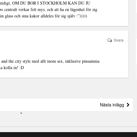
n samtidigt, OM DU BOR I STOCKHOLM KAN DU JU
ralt verkar fett mys. och att ha en lägenhet för sig
lass och sina kakor alldeles för sig själv :”)))))
Svara
x and the city style med allt inom sex, inklusive pinsamma
ka kolla in! :D
Nästa inlägg