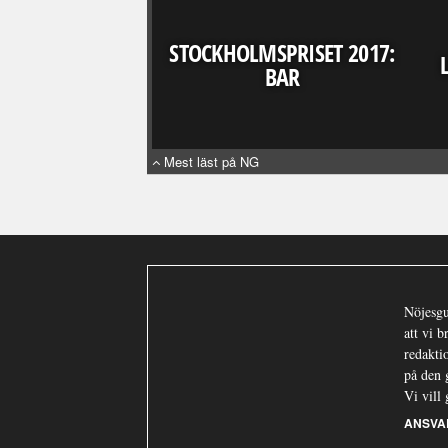
STOCKHOLMSPRISET 2017:
BAR
Mest läst på NG
Nöjesgu
att vi 
redaktio
på den 
Vi vill 
ANSVA