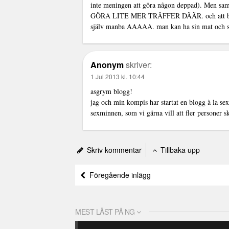
inte meningen att göra någon deppad). Me
GÖRA LITE MER TRÄFFER DÄÄR. och att bo cent
själv manba AAAAA. man kan ha sin mat och sin g
Anonym
skriver:
1 Jul 2013 kl. 10:44
asgrym blogg!
jag och min kompis har startat en blogg à la se
sexminnen, som vi gärna vill att fler personer s
Skriv kommentar
Tillbaka upp
Föregående inlägg
MEST LÄST PÅ NG