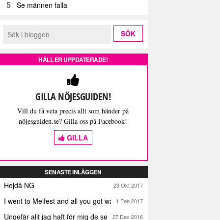
5
Se männen falla
HÅLL ER UPPDATERADE!
GILLA NÖJESGUIDEN!
Vill du få veta precis allt som händer på
nöjesguiden.se? Gilla oss på Facebook!
GILLA
SENASTE INLÄGGEN
Hejdå NG
23 Okt 2017
I went to Melfest and all you got was three lousy selfies
1 Feb 2017
Ungefär allt jag haft för mig de senaste dagarna
27 Dec 2016