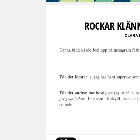
ROCKAR KLÄN
CLARA 
Denna bilden lade Joel upp på instagram från 
För det första:
ja, jag har bara superawesome
För det andra:
hur hostig ser jag ut på en ska
programledare
. Inte som i förkyld, trots att 
en halv.