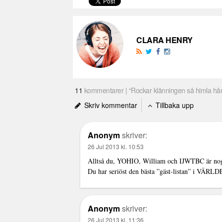
CLARA HENRY
11
kommentarer | “Rockar klänningen så himla hår
Skriv kommentar
Tillbaka upp
Anonym
skriver:
26 Jul 2013 kl. 10:53
Alltså du, YOHIO, William och IJWTBC är nog he
Du har seriöst den bästa ”gäst-listan” i VÄRL
Anonym
skriver:
26 Jul 2013 kl. 11:36