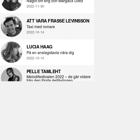
Något om krig och Margaux Dietz
2022-11-30
ATT VARA FRASSE LEVINSSON
Taxi med romare
2022-10-14
LUCIA HAAG
På en anslagstavla nära dig
2022-10-10
PELLE TAMLEHT
Melodifestivalen 2022 – de går vidare
från den första deltävlingen
2022-02-02
I KORPENS SKUGGA
Själva definitionen av ondska
2021-06-28
ÖPPNA BOKEN
Kropps-dagbok
2021-06-24