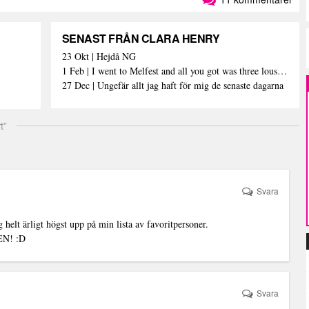
SENAST FRÅN CLARA HENRY
23 Okt | Hejdå NG
1 Feb | I went to Melfest and all you got was three lousy selfies
27 Dec | Ungefär allt jag haft för mig de senaste dagarna
t”
Svara
lt ärligt högst upp på min lista av favoritpersoner.
DEN! :D
Svara