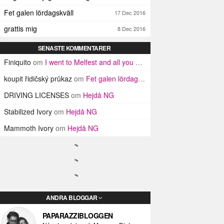
Fet galen lördagskväll
17 Dec 2016
grattis mig
8 Dec 2016
SENASTE KOMMENTARER
Finiquito
om
I went to Melfest and all you got was three lousy selfies
koupit řidičský průkaz
om
Fet galen lördagskväll
DRIVING LICENSES
om
Hejdå NG
Stabilized Ivory
om
Hejdå NG
Mammoth Ivory
om
Hejdå NG
ANDRA BLOGGAR
PAPARAZZIBLOGGEN