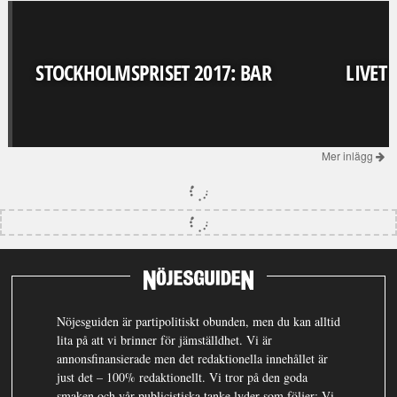
STOCKHOLMSPRISET 2017: BAR
LIVET
Mer inlägg
Nöjesguiden är partipolitiskt obunden, men du kan alltid
lita på att vi brinner för jämställdhet. Vi är
annonsfinansierade men det redaktionella innehållet är
just det – 100% redaktionellt. Vi tror på den goda
smaken och vår publicistiska tanke lyder som följer: Vi