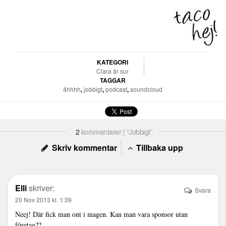
KATEGORI
Clara är sur
TAGGAR
åhhhh
,
jobbigt
,
podcast
,
soundcloud
2
kommentarer | “Jobbigt”
Skriv kommentar
Tillbaka upp
Elli
skriver:
Svara
20 Nov 2013 kl. 1:39
Neej! Där fick man ont i magen. Kan man vara sponsor utan
företag??