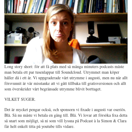
Long story short: för att få plats med så många minuters podcasts måste
man betala ett par tusenlappar till Soundcloud. Utrymmet man köper
håller då i ett år. Vi uppgraderade vårt utrymme i augusti, men nu när allt
försvunnit är vår misstanke att vi gått tillbaka till gratisversionen och allt
som överskrider vårt begränsade utrymme blivit borttaget.
VILKET SUGER.
Det är mycket pengar också, och sponsorn vi fixade i augusti var oseriös.
Blä. Så nu måste vi betala en gång till. Blä. Vi lovar att försöka fixa detta
så snart som möjligt, så ni som vill lyssna på Podcast à la Simon & Clara
får helt enkelt titta på youtube tills vidare.