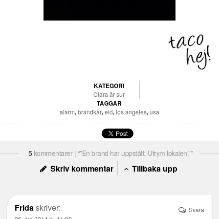
KATEGORI
Clara är sur
TAGGAR
alarm
,
brandkår
,
eld
,
los angeles
,
usa
5
kommentarer | “”En brand har uppstått. Utrym lokalen.””
Skriv kommentar
Tillbaka upp
Frida
skriver:
Svara
26 Jun 2014 kl. 11:09