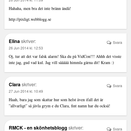
Hahaha, men bra det inte bränn ändå!
http://pixligt.webblogg.se
Elina
skriver:
Svara
26 Jun 2014 kl. 12:53
Oj, tur att det var falsk alarm! Ska du på VidCon!!! Ahhh det visste
inte jag, gud vad kul. Jag vill sååååå himmla gärna dit! Kram :)
Clara
skriver:
Svara
27 Jun 2014 kl. 10:49
Haah, bara jag som skattar hur som helst även ifall det är
”allvarligt” så jävla grym e du Clara, fint namn har du också!
RMCK - en skönhetsblogg
skriver:
Svara