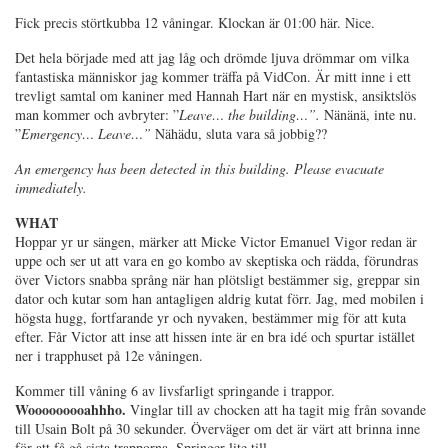
Fick precis störtkubba 12 våningar. Klockan är 01:00 här. Nice.
Det hela började med att jag låg och drömde ljuva drömmar om vilka
fantastiska människor jag kommer träffa på VidCon. Är mitt inne i ett
trevligt samtal om kaniner med Hannah Hart när en mystisk, ansiktslös
man kommer och avbryter: ”
Leave… the building…”.
Nänänä, inte nu.
”
Emergency… Leave…”
Nähädu, sluta vara så jobbig??
An emergency has been detected in this building. Please evacuate
immediately.
WHAT
Hoppar yr ur sängen, märker att Micke Victor Emanuel Vigor redan är
uppe och ser ut att vara en go kombo av skeptiska och rädda, förundras
över Victors snabba språng när han plötsligt bestämmer sig, greppar sin
dator och kutar som han antagligen aldrig kutat förr. Jag, med mobilen i
högsta hugg, fortfarande yr och nyvaken, bestämmer mig för att kuta
efter. Får Victor att inse att hissen inte är en bra idé och spurtar istället
ner i trapphuset på 12e våningen.
Kommer till våning 6 av livsfarligt springande i trappor.
Wooooooooahhho.
Vinglar till av chocken att ha tagit mig från sovande
till Usain Bolt på 30 sekunder. Överväger om det är värt att brinna inne
för att få gå sista trapporna. Springer lite till.