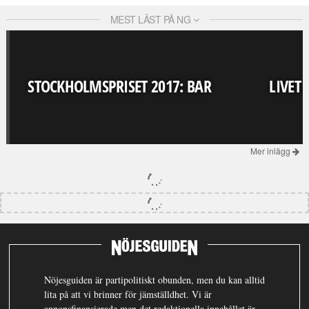
MEST LÄST PÅ NG
STOCKHOLMSPRISET 2017: BAR
LIVET
Mer inlägg
Nöjesguiden är partipolitiskt obunden, men du kan alltid
lita på att vi brinner för jämställdhet. Vi är
annonsfinansierade men det redaktionella innehållet är