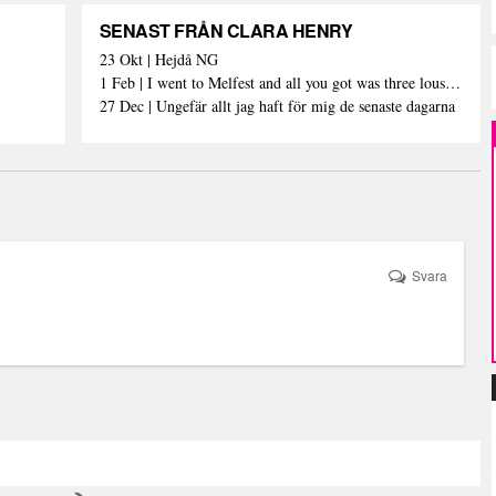
SENAST FRÅN CLARA HENRY
23 Okt | Hejdå NG
1 Feb | I went to Melfest and all you got was three lousy selfies
27 Dec | Ungefär allt jag haft för mig de senaste dagarna
Svara