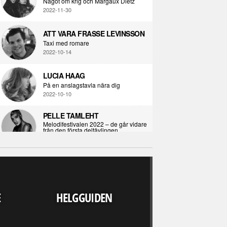
Något om krig och Margaux Dietz
2022-11-30
ATT VARA FRASSE LEVINSSON
Taxi med romare
2022-10-14
LUCIA HAAG
På en anslagstavla nära dig
2022-10-10
PELLE TAMLEHT
Melodifestivalen 2022 – de går vidare
från den första deltävlingen
2022-02-02
I KORPENS SKUGGA
Själva definitionen av ondska
RECENSION
2021-06-28
LJUDVÄRLDEN 
E
HELGGUIDEN
UPP FINNS N
ÖPPNA BOKEN
ALLA" - DARKS
Kropps-dagbok
OUT WE
2021-06-24