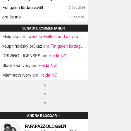
Fet galen lördagskväll
17 Dec 2016
grattis mig
8 Dec 2016
SENASTE KOMMENTARER
Finiquito
om
I went to Melfest and all you got was three lousy selfies
koupit řidičský průkaz
om
Fet galen lördagskväll
DRIVING LICENSES
om
Hejdå NG
Stabilized Ivory
om
Hejdå NG
Mammoth Ivory
om
Hejdå NG
ANDRA BLOGGAR
PAPARAZZIBLOGGEN