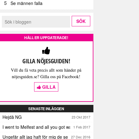
5
Se männen falla
HÅLL ER UPPDATERADE!
GILLA NÖJESGUIDEN!
Vill du få veta precis allt som händer på
nöjesguiden.se? Gilla oss på Facebook!
GILLA
SENASTE INLÄGGEN
Hejdå NG
23 Okt 2017
I went to Melfest and all you got was three lousy selfies
1 Feb 2017
Ungefär allt jag haft för mig de senaste dagarna
27 Dec 2016