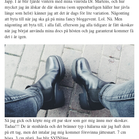
Japp. I år blir fjärde vintern med mina vinröda Dr. Martens, och hur
mycket jag än älskar de där skorna (som uppenbarligen håller hur jävla
länge som helst) känner jag att det är dags för lite variation. Någonting
att byta till när jag ska gå på mina fancy bloggevent. Lol. Nä. Men
någonting att byta till, i alla fall, eftersom jag alla tidigare år fått skoskav
när jag börjat använda mina docs på hösten och jag garanterat kommer få
det i år igen.
Så jag gick och köpte mig ett par skor som ger mig ännu mer skoskav.
Tadaa!!! De är stenhårda och det bränner typ i hälarna när jag haft dem
på ett tag, men det intalar jag mig kommer försvinna jättesnart. 7 cm
höga, 3 cm platå. Jag blir SVINlång.