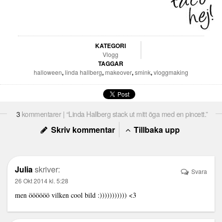
KATEGORI
Vlogg
TAGGAR
halloween
,
linda hallberg
,
makeover
,
smink
,
vloggmaking
3
kommentarer | “Linda Hallberg stack ut mitt öga med en pincett.”
Skriv kommentar
Tillbaka upp
Julia
skriver:
Svara
26 Okt 2014 kl. 5:28
men öööööö vilken cool bild :))))))))))) <3