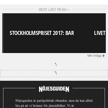
MEST LÄST PÅ NG
STOCKHOLMSPRISET 2017: BAR
LIVET
Mer inlägg
Nöjesguiden är partipolitiskt obunden, men du kan alltid
lita på att vi brinner för jämställdhet. Vi är