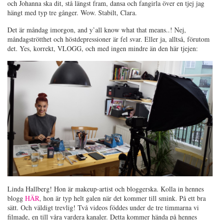
och Johanna ska dit, stå längst fram, dansa och fangirla över en tjej jag
hängt med typ tre gånger. Wow. Stabilt, Clara.
Det är måndag imorgon, and y’all know what that means..! Nej,
måndagströtthet och höstdepressioner är fel svar. Eller ja, alltså, förutom
det. Yes, korrekt, VLOGG, och med ingen mindre än den här tjejen:
Linda Hallberg! Hon är makeup-artist och bloggerska. Kolla in hennes
blogg
HÄR
, hon är typ helt galen när det kommer till smink. På ett bra
sätt. Och väldigt trevlig! Två videos föddes under de tre timmarna vi
filmade, en till våra vardera kanaler. Detta kommer hända på hennes