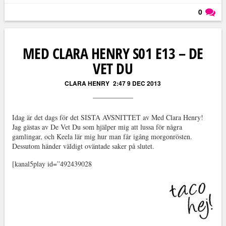
0
Läs kommentarer (
0
)
MED CLARA HENRY S01 E13 – DE
VET DU
CLARA HENRY
2:47 9 DEC 2013
Idag är det dags för det SISTA AVSNITTET av Med Clara Henry!
Jag gästas av De Vet Du som hjälper mig att lussa för några
gamlingar, och Keela lär mig hur man får igång morgonrösten.
Dessutom händer väldigt oväntade saker på slutet.
[kanal5play id=”492439028