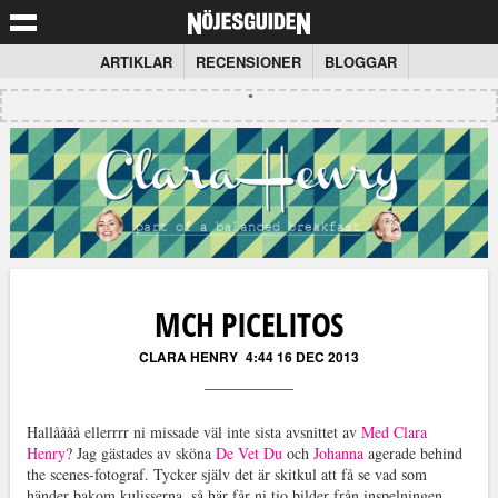
ARTIKLAR
RECENSIONER
BLOGGAR
MCH PICELITOS
CLARA HENRY
4:44 16 DEC 2013
Hallåååå ellerrrr ni missade väl inte sista avsnittet av
Med Clara
Henry
? Jag gästades av sköna
De Vet Du
och
Johanna
agerade behind
the scenes-fotograf. Tycker själv det är skitkul att få se vad som
händer bakom kulisserna, så här får ni tio bilder från inspelningen