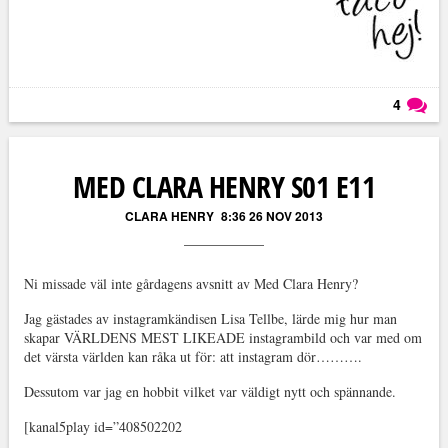
4
Läs kommentarer (
4
)
MED CLARA HENRY S01 E11
CLARA HENRY
8:36 26 NOV 2013
Ni missade väl inte gårdagens avsnitt av Med Clara Henry?
Jag gästades av instagramkändisen Lisa Tellbe, lärde mig hur man
skapar VÄRLDENS MEST LIKEADE instagrambild och var med om
det värsta världen kan råka ut för: att instagram dör……….
Dessutom var jag en hobbit vilket var väldigt nytt och spännande.
[kanal5play id=”408502202