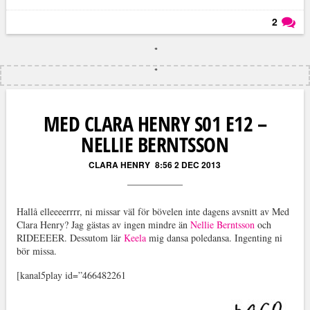
2
Läs kommentarer (
2
)
MED CLARA HENRY S01 E12 –
NELLIE BERNTSSON
CLARA HENRY
8:56 2 DEC 2013
Hallå elleeeerrrr, ni missar väl för bövelen inte dagens avsnitt av Med
Clara Henry? Jag gästas av ingen mindre än
Nellie Berntsson
och
RIDEEEER. Dessutom lär
Keela
mig dansa poledansa. Ingenting ni
bör missa.
[kanal5play id=”466482261