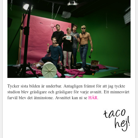
Tycker sista bilden är underbar. Antagligen främst för att jag tyckte
studion blev gräsligare och gräsligare för varje avsnitt. Ett minnesvärt
farväl blev det åtminstone. Avsnittet kan ni se
HÄR.