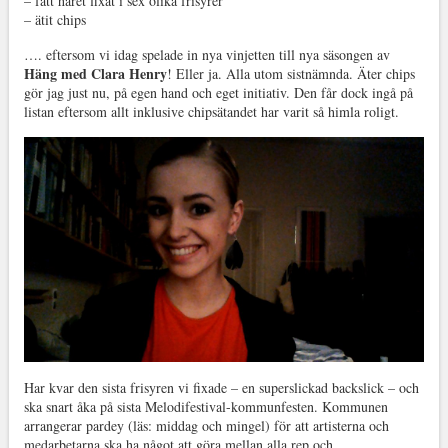
– fått håret fixat i sex olika frisyrer
– ätit chips
…. eftersom vi idag spelade in nya vinjetten till nya säsongen av
Häng med Clara Henry
! Eller ja. Alla utom sistnämnda. Äter chips
gör jag just nu, på egen hand och eget initiativ. Den får dock ingå på
listan eftersom allt inklusive chipsätandet har varit så himla roligt.
Har kvar den sista frisyren vi fixade – en superslickad backslick – och
ska snart åka på sista Melodifestival-kommunfesten. Kommunen
arrangerar pardey (läs: middag och mingel) för att artisterna och
medarbetarna ska ha något att göra mellan alla rep och