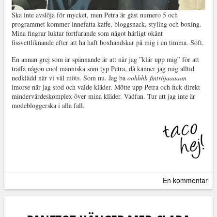
Ska inte avslöja för mycket, men Petra är gäst numero 5 och
programmet kommer innefatta kaffe, bloggsnack, styling och boxing.
Mina fingrar luktar fortfarande som något härligt okänt
fissvettliknande efter att ha haft boxhandskar på mig i en timma. Soft.
En annan grej som är spännande är att när jag ”klär upp mig” för att
träffa någon cool människa som typ Petra, då känner jag mig alltid
nedklädd när vi väl möts. Som nu. Jag ba
oohhhh fintröjaaaaan
imorse när jag stod och valde kläder. Mötte upp Petra och fick direkt
mindervärdeskomplex över mina kläder. Vadfan. Tur att jag inte är
modebloggerska i alla fall.
En kommentar