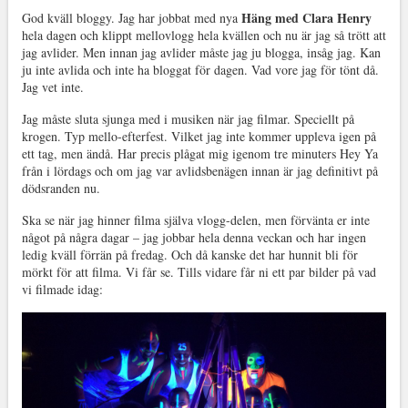
Häng med Clara Henry
God kväll bloggy. Jag har jobbat med nya
hela dagen och klippt mellovlogg hela kvällen och nu är jag så trött att
jag avlider. Men innan jag avlider måste jag ju blogga, insåg jag. Kan
ju inte avlida och inte ha bloggat för dagen. Vad vore jag för tönt då.
Jag vet inte.
Jag måste sluta sjunga med i musiken när jag filmar. Speciellt på
krogen. Typ mello-efterfest. Vilket jag inte kommer uppleva igen på
ett tag, men ändå. Har precis plågat mig igenom tre minuters Hey Ya
från i lördags och om jag var avlidsbenägen innan är jag definitivt på
dödsranden nu.
Ska se när jag hinner filma själva vlogg-delen, men förvänta er inte
något på några dagar – jag jobbar hela denna veckan och har ingen
ledig kväll förrän på fredag. Och då kanske det har hunnit bli för
mörkt för att filma. Vi får se. Tills vidare får ni ett par bilder på vad
vi filmade idag: