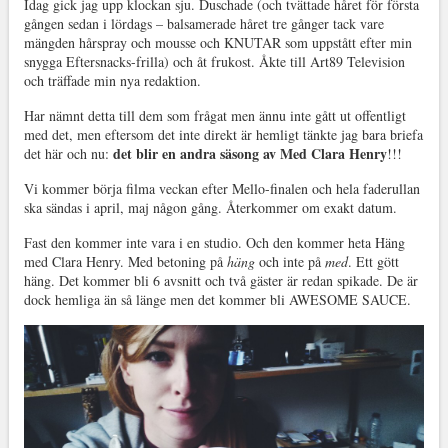
Idag gick jag upp klockan sju. Duschade (och tvättade håret för första
gången sedan i lördags – balsamerade håret tre gånger tack vare
mängden hårspray och mousse och KNUTAR som uppstått efter min
snygga Eftersnacks-frilla) och åt frukost. Åkte till Art89 Television
och träffade min nya redaktion.
Har nämnt detta till dem som frågat men ännu inte gått ut offentligt
med det, men eftersom det inte direkt är hemligt tänkte jag bara briefa
det blir en andra säsong av Med Clara Henry
det här och nu:
!!!
Vi kommer börja filma veckan efter Mello-finalen och hela faderullan
ska sändas i april, maj någon gång. Återkommer om exakt datum.
Fast den kommer inte vara i en studio. Och den kommer heta Häng
med Clara Henry. Med betoning på
häng
och inte på
med
. Ett gött
häng. Det kommer bli 6 avsnitt och två gäster är redan spikade. De är
dock hemliga än så länge men det kommer bli AWESOME SAUCE.