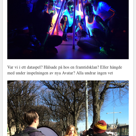
Var vi i ett dataspel? Hälsade på hos en framtidsklan? Eller hängde
med under inspelningen av nya Avatar? Alla undrar ingen vet