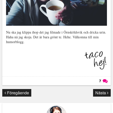
Nu ska jag klippa ihop det jag filmade i Örnsköldsvik och dricka urin.
Haha nä jag skoja. Det är bara grönt te. Hehe. Välkomna till min
humorblogg.
7
Läs kommentarer (
7
)
Föregående
Nästa