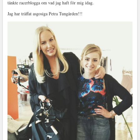
tänkte racerblogga om vad jag haft för mig idag.
Jag har träffat asgosiga Petra Tungården!!!