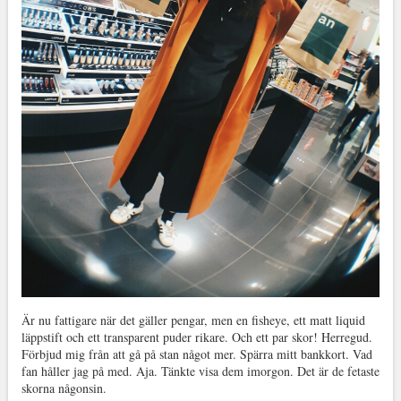
Är nu fattigare när det gäller pengar, men en fisheye, ett matt liquid
läppstift och ett transparent puder rikare. Och ett par skor! Herregud.
Förbjud mig från att gå på stan något mer. Spärra mitt bankkort. Vad
fan håller jag på med. Aja. Tänkte visa dem imorgon. Det är de fetaste
skorna någonsin.