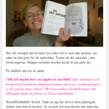
Har till exempel skrivit hela fyra sidor till er som inte mensar, om
saker ni kan göra för att underlätta. Tyckte att det saknades i den
första utgåvan. Hoppas så himla mycket på att ni ska gilla det.
På Adlibris skriver de såhär:
”Allt och mycket mer i ny utgåva av succébok
!
Efter braksuccé och
körekord på Göteborgs bokmässa kommer nu en ny, reviderad utgåva
av Ja jag har mens, hurså?! Med nya tankar och funderingar som
tillkommit under det första av Claras mensboksår.”
IIiiiiiiIIIiiihhhhh! Så kul. Tänk att jag har skrivit detta hjärtegull.
Älskar min bok så mycket. Är så stolt och kan liksom inte fatta hur