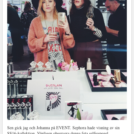
Sen gick jag och Johanna på EVENT. Sephora hade visning av sin
SS16-kollektion. Vänligen observera denna feta selfiespegel.