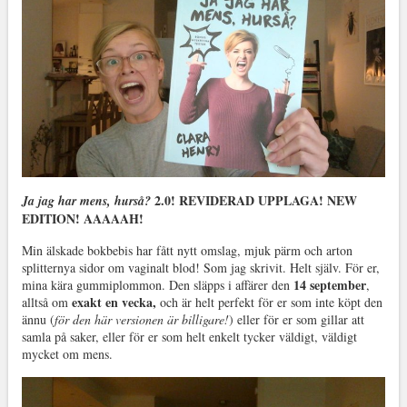
2.0! REVIDERAD UPPLAGA! NEW
Ja jag har mens, hurså?
EDITION! AAAAAH!
Min älskade bokbebis har fått nytt omslag, mjuk pärm och arton
splitternya sidor om vaginalt blod! Som jag skrivit. Helt själv. För er,
14 september
mina kära gummiplommon. Den släpps i affärer den
,
exakt en vecka,
alltså om
och är helt perfekt för er som inte köpt den
ännu (
för den här versionen är billigare!
) eller för er som gillar att
samla på saker, eller för er som helt enkelt tycker väldigt, väldigt
mycket om mens.