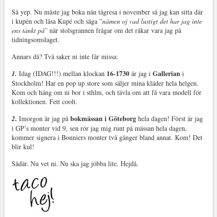
Så yep. Nu måste jag boka nån tågresa i november så jag kan sitta där
i kupén och läsa Kupé och säga ”
nämen oj vad lustigt det har jag inte
ens tänkt på
” när stolsgrannen frågar om det råkar vara jag på
tidningsomslaget.
Annars då? Två saker ni inte får missa:
16-1730
Gallerian
1.
Idag (IDAG!!!) mellan klockan
är jag i
i
Stockholm! Har en pop up store som säljer mina kläder hela helgen.
Kom och häng om ni bor i sthlm, och tävla om att få vara modell för
kollektionen. Fett coolt.
.
bokmässan i Göteborg
2
Imorgon är jag på
hela dagen! Först är jag
i GP’s monter vid 9, sen rör jag mig runt på mässan hela dagen,
kommer signera i Bonniers monter två gånger bland annat. Kom! Det
blir kul!
Sådär. Nu vet ni. Nu ska jag jöbba lite. Hejdå.