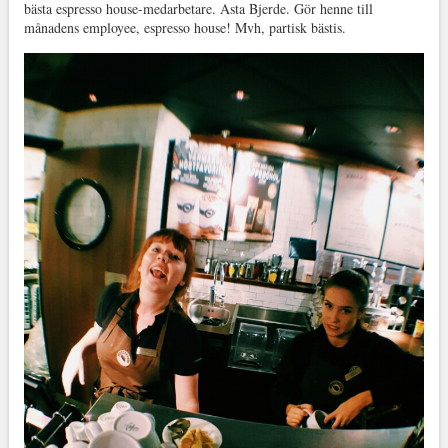
bästa espresso house-medarbetare. Asta Bjerde. Gör henne till
månadens employee, espresso house! Mvh, partisk bästis.