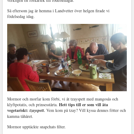
verkligen en förkärlek till födelsedagar.
Så eftersom jag är hemma i Landvetter över helgen firade vi
födelsedag idag.
Mormor och morfar kom förbi, vi åt tzayspett med mangosås och
Hett tips till er som vill äta
klyftpotatis, och prinsesstårta.
vegetariskt:
tzayspett.
Vem kom på tzay? Vill kyssa dennes fötter och
kamma tåhåret.
Mormor upptäckte snapchats filter.