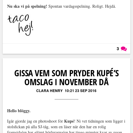
Nu ska vi på spelning!
Spontan vardagsspelning. Roligt. Hejdå.
3
Läs kommentarer (
3
)
GISSA VEM SOM PRYDER KUPÉ’S
OMSLAG I NOVEMBER DÅ
CLARA HENRY
10:21 23 SEP 2016
Hello blöggy.
Kupé
Igår gjorde jag en photoshoot för
! Ni vet tidningen som ligger i
stolsfickan på alla SJ-tåg, som en läser när den har en rolig
framsida/en har glömt hörlurarna/en har tjugo minuter kvar av resan