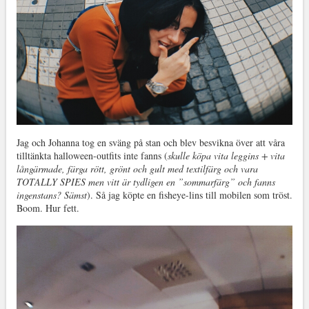
Jag och Johanna tog en sväng på stan och blev besvikna över att våra
tilltänkta halloween-outfits inte fanns (
skulle köpa vita leggins + vita
långärmade, färga rött, grönt och gult med textilfärg och vara
TOTALLY SPIES men vitt är tydligen en ”sommarfärg” och fanns
ingenstans? Sämst
). Så jag köpte en fisheye-lins till mobilen som tröst.
Boom. Hur fett.