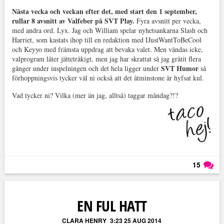
Nästa vecka och veckan efter det, med start den 1 september,
rullar 8 avsnitt av Valfeber på SVT Play.
Fyra avsnitt per vecka,
med andra ord. Lyx. Jag och William spelar nyhetsankarna Slash och
Harriet, som kastats ihop till en redaktion med IJustWantToBeCool
och Keyyo med främsta uppdrag att bevaka valet. Men våndas icke,
valprogram låter jättetråkigt, men jag har skrattat så jag gråtit flera
SVT Humor
gånger under inspelningen och det hela ligger under
så
förhoppningsvis tycker väl ni också att det åtminstone är hyfsat kul.
Vad tycker ni? Vilka (mer än jag, alltså) taggar måndag?!?
15
Läs kommentarer (
15
)
EN FUL HATT
CLARA HENRY
3:23 25 AUG 2014