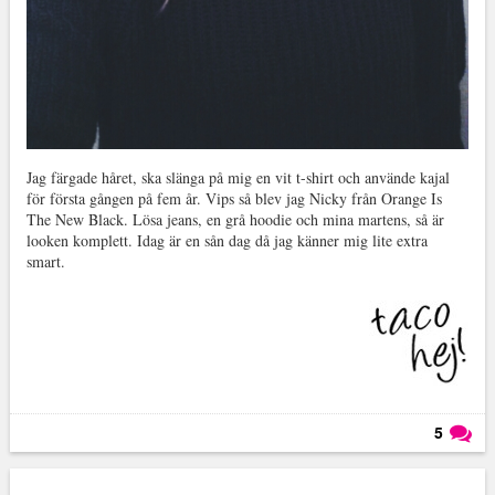
Jag färgade håret, ska slänga på mig en vit t-shirt och använde kajal
för första gången på fem år. Vips så blev jag Nicky från Orange Is
The New Black. Lösa jeans, en grå hoodie och mina martens, så är
looken komplett. Idag är en sån dag då jag känner mig lite extra
smart.
5
Läs kommentarer (
5
)