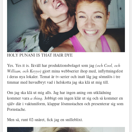
HOLY PUNANI IS THAT HAIR DYE
Yes. Yes it is. Ikväll har produktionsbolaget som jag
(och Cool, och
William, och Keyyo)
gjort mina webbserier ihop med, inflyttningsfest
i deras nya lokaler. Temat är tv-serier och inatt låg jag sömnlös i tre
timmar med huvudbryt vad i helskotta jag ska klä ut mig till.
Om jag ska klä ut mig alls. Jag har ingen aning om utklädning
kommer vara
a thing.
Jobbigt om ingen klär ut sig och så kommer en
själv där i vaktuniform, klappar lösmustachen och presenterar sig som
Pornstache.
Men så, runt 02-snåret, fick jag en snilleblixt.