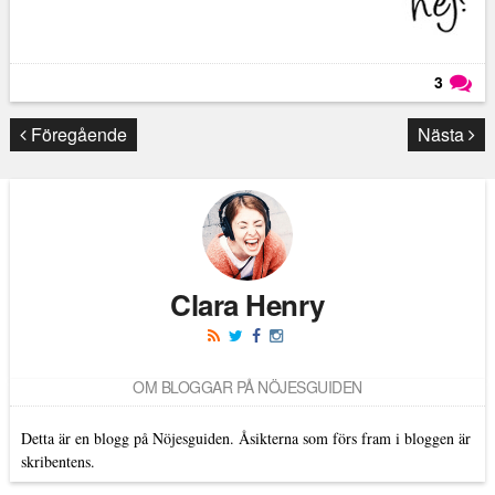
3
Läs kommentarer (
3
)
Föregående
Nästa
Clara Henry
OM BLOGGAR PÅ NÖJESGUIDEN
Detta är en blogg på Nöjesguiden. Åsikterna som förs fram i bloggen är
skribentens.