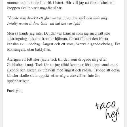
munnen och luktade lite rök i håret. Här vill jag att första känslan i
kroppen skulle varit ungefär såhär:
”Borde nog druckit ett glas vatten innan jag gick och lade mig.
Totally worth it doe. Gud vad kul det var igår.”
Men så kände jag inte. Det där var känslan som jag med rätt stor
ansträngning fick dra fram ur hjärnan, för att få bort den första
känslan av… obehag. Ångest och ett stort, överväldigande obehag. Fet
bakisångest, utan bakfyllan.
Återigen ett fett stort jävla tack till den som drogade mig efter
Guldtuben i maj. Tack för att jag alltid kommer förknippa smaken av
alkohol och lukten av utekväll med ångest och rädsla. Trodde att dessa
känslor skulle sluta uppstå efter några utekvällar. Inte än,
uppenbarligen.
Fuck you.