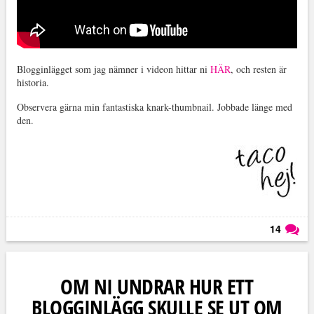
Blogginlägget som jag nämner i videon hittar ni
HÄR
, och resten är
historia.
Observera gärna min fantastiska knark-thumbnail. Jobbade länge med
den.
14
Läs kommentarer (
14
)
OM NI UNDRAR HUR ETT
BLOGGINLÄGG SKULLE SE UT OM