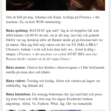
Och en bild på mig, Johanna och Sonja, lyckliga på Florence + the
machine. Så, en kort WoW-summering:
Bästa spelning:
RATATAT igår natt!! Jag är ett hopplöst fall som
alltid känner vid 00-01 att näe, nu är det nog, taco hej och godnatt.
Därför var jag skitskraj inför att Ratatat skulle gå på klockan halv tre
på natten. Men jag höll mig vaken och det var SÅ JÄKLA BRA!!
Ultrarave, badade i svett och kom hem halv sex. Avled lycklig i
sängen. (
Florence + the machine var också SJUKT BRA men har
Ratatat färskt i minnet så de får toppa listan.
)
Bästa maten:
Churros hos Kimba i churrosvagnen <3 Har fortfarande
nutella på mina skor och kläder.
Bästa vädret:
Torsdag och fredag. Solen och värmen på dagen var
outhärdlig. Jag älskade det.
Bästa händelsen:
En assnygg bohemian chic tjej med hatt och press-
leg kom fram och ville fota mig för någon Stockholm fashion
någonting. Alltså. Va. Fashion. What. Jag. Det var fantastiskt.