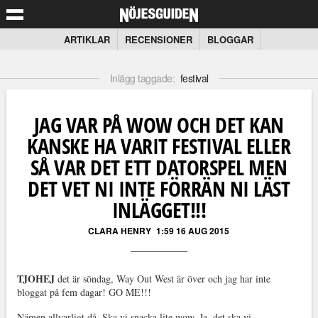
ARTIKLAR
RECENSIONER
BLOGGAR
Inlägg taggade:
festival
JAG VAR PÅ WOW OCH DET KAN
KANSKE HA VARIT FESTIVAL ELLER
SÅ VAR DET ETT DATORSPEL MEN
DET VET NI INTE FÖRRÄN NI LÄST
INLÄGGET!!!
CLARA HENRY
1:59 16 AUG 2015
TJOHEJ
det är söndag, Way Out West är över och jag har inte
bloggat på fem dagar! GO ME!!!
Nämen allvarligt då. Ska vi snacka lite wow. Ja, det ska vi.