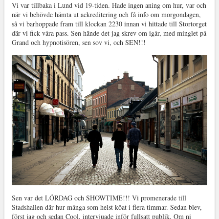
Vi var tillbaka i Lund vid 19-tiden. Hade ingen aning om hur, var och
när vi behövde hämta ut ackreditering och få info om morgondagen,
så vi barhoppade fram till klockan 2230 innan vi hittade till Stortorget
där vi fick våra pass. Sen hände det jag skrev om igår, med minglet på
Grand och hypnotisören, sen sov vi, och SEN!!!
Sen var det LÖRDAG och SHOWTIME!!! Vi promenerade till
Stadshallen där hur många som helst köat i flera timmar. Sedan blev,
först jag och sedan Cool, intervjuade inför fullsatt publik. Om ni