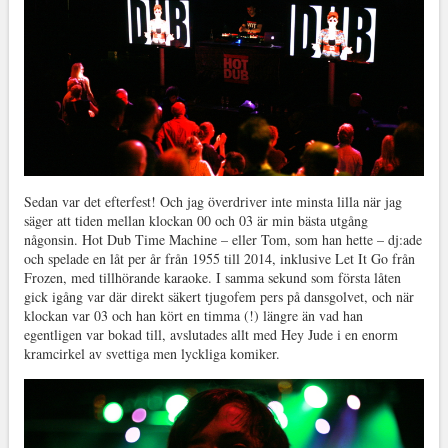
Sedan var det efterfest! Och jag överdriver inte minsta lilla när jag
säger att tiden mellan klockan 00 och 03 är min bästa utgång
någonsin. Hot Dub Time Machine – eller Tom, som han hette – dj:ade
och spelade en låt per år från 1955 till 2014, inklusive Let It Go från
Frozen, med tillhörande karaoke. I samma sekund som första låten
gick igång var där direkt säkert tjugofem pers på dansgolvet, och när
klockan var 03 och han kört en timma (!) längre än vad han
egentligen var bokad till, avslutades allt med Hey Jude i en enorm
kramcirkel av svettiga men lyckliga komiker.