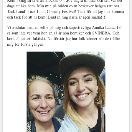
Kom i säng strax efter klockan 04. Sov några timmar och sen var det
dags att åka hem. Min min på bilden ovan beskriver helgen rätt bra.
Tack Lund! Tack Lund Comedy Festival! Tack för att jag fick komma
och tack för att ni kom! Bjud in mig nästa år igen snälla!!!
Vi avslutar med en selfie på mig och supertrevliga Annika Lantz. För
er som inte vet vem hon är, så är hon komiker och SVINBRA. Och
kort. Jättekort, faktiskt. Nu förstår jag hur folk känner när de träffar
mig för första gången.