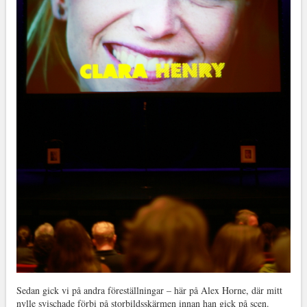
Sedan gick vi på andra föreställningar – här på Alex Horne, där mitt
nylle svischade förbi på storbildsskärmen innan han gick på scen.