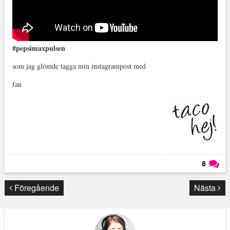
#pepsimaxpulsen
som jag glömde tagga min instagrampost med
fan
8
Läs kommentarer (
8
)
Föregående
Nästa