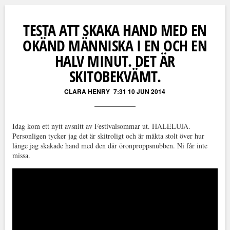
Läs kommentarer (
4
)
TESTA ATT SKAKA HAND MED EN
OKÄND MÄNNISKA I EN OCH EN
HALV MINUT. DET ÄR
SKITOBEKVÄMT.
CLARA HENRY
7:31 10 JUN 2014
Idag kom ett nytt avsnitt av Festivalsommar ut. HALELUJA.
Personligen tycker jag det är skitroligt och är mäkta stolt över hur
länge jag skakade hand med den där öronproppsnubben. Ni får inte
missa.