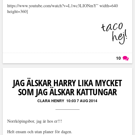
https://www.youtube.com/watch?v=L1wc3LIONmY” width=640
height=360]
10
Läs kommentarer (
10
)
JAG ÄLSKAR HARRY LIKA MYCKET
SOM JAG ÄLSKAR KATTUNGAR
CLARA HENRY
10:03 7 AUG 2014
Norrköpingsbor, jag är hos er!!!
Helt ensam och utan planer för dagen.