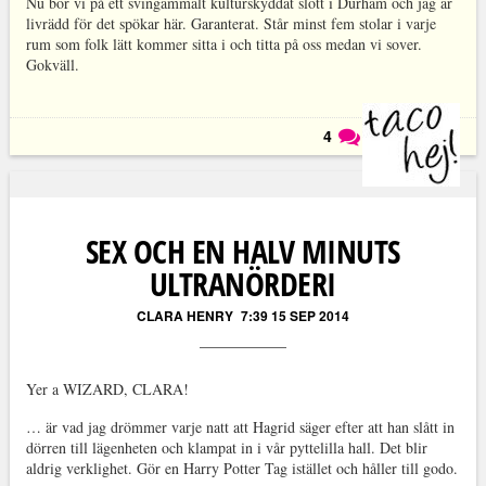
Nu bor vi på ett svingammalt kulturskyddat slott i Durham och jag är
livrädd för det spökar här. Garanterat. Står minst fem stolar i varje
rum som folk lätt kommer sitta i och titta på oss medan vi sover.
Gokväll.
4
Läs kommentarer (
4
)
SEX OCH EN HALV MINUTS
ULTRANÖRDERI
CLARA HENRY
7:39 15 SEP 2014
Yer a WIZARD, CLARA!
… är vad jag drömmer varje natt att Hagrid säger efter att han slått in
dörren till lägenheten och klampat in i vår pyttelilla hall. Det blir
aldrig verklighet. Gör en Harry Potter Tag istället och håller till godo.