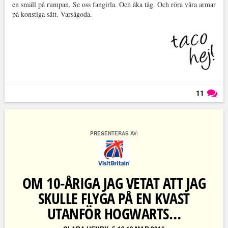
en smäll på rumpan. Se oss fangirla. Och åka tåg. Och röra våra armar
på konstiga sätt. Varsågoda.
11
Läs kommentarer (
11
)
PRESENTERAS AV:
OM 10-ÅRIGA JAG VETAT ATT JAG
SKULLE FLYGA PÅ EN KVAST
UTANFÖR HOGWARTS…