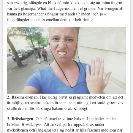
supersvettig, slängde en blick på min klocka och såg att mina fingrar
var helt glansiga. What-the-fudge-moment el grande. Var tvungen att
känna på högerhandens fingrar med andra handen, och jo –
fingerlängderna och in emellan dem var helt rinniga.
2. Bakom öronen.
Har aldrig blivit så plågsamt medveten om att det
är möjligt att svettas bakom öronen, som när jag i ett smidigt armvev
skulle dra en lös hårslinga bakom örat. Klibbigt.
3. Bröstkorgen.
Och då snackar vi inte halsen. Inte heller mellan
brösten.
Bröstkorgen.
Att se svettpärlor uppstå strax under
nyckelbenen och långsamt leta sig nedåt är lika fascinerande som när