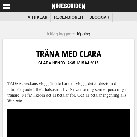
ARTIKLAR
RECENSIONER
BLOGGAR
Inlägg taggade:
löpning
TRÄNA MED CLARA
CLARA HENRY
4:35 18 MAJ 2015
TADAA: veckans vlogg är inte bara en vlogg, det är desstom din
ultimata guide till ett hälsosamt liv. Ni kan se mig som er personliga
tränare. Ni får liksom det ni betalar för. Och ni betalar ingenting alls.
Win win.