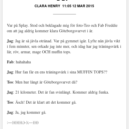
CLARA HENRY
11:05 12 MAR 2015
Var på Splay. Stod och beklagade mig för foto-Teo och Fab Freddie
om att jag aldrig kommer klara Göteborgsvarvet i år.
Jag
: Jag är så jävla otränad. Var på gymmet igår. Lyfte nån jävla vikt
i fem minuter, sen orkade jag inte mer, och idag har jag träningsvärk i
lår, röv, armar, mage OCH muffin tops.
Fab
: hahahaha
Jag
: Hur fan får en ens träningsvärk i sina MUFFIN TOPS??
Teo
: Men hur långt är Göteborgsvarvet då?
Jag
: 21 kilometer. Det är fan svinlångt. Kommer aldrig funka.
Teo
: Äsch! Det är klart att det kommer gå.
Jag
: Ja, jag kommer gå.
:—)))))));)-);—))))