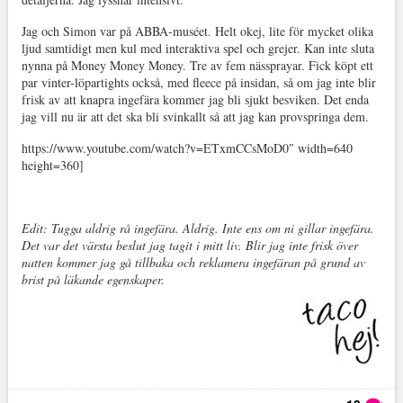
Jag och Simon var på ABBA-muséet. Helt okej, lite för mycket olika
ljud samtidigt men kul med interaktiva spel och grejer. Kan inte sluta
nynna på Money Money Money. Tre av fem nässprayar. Fick köpt ett
par vinter-löpartights också, med fleece på insidan, så om jag inte blir
frisk av att knapra ingefära kommer jag bli sjukt besviken. Det enda
jag vill nu är att det ska bli svinkallt så att jag kan provspringa dem.
https://www.youtube.com/watch?v=ETxmCCsMoD0″ width=640
height=360]
Edit: Tugga aldrig rå ingefära. Aldrig. Inte ens om ni gillar ingefära.
Det var det värsta beslut jag tagit i mitt liv. Blir jag inte frisk över
natten kommer jag gå tillbaka och reklamera ingefäran på grund av
brist på läkande egenskaper.