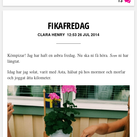
13
Läs kommentarer (
13
)
FIKAFREDAG
CLARA HENRY
12:53 26 JUL 2014
Kömpizar! Jag har haft en asbra fredag. Nu ska ni få höra.
Som
ni har
längtat.
Idag har jag solat, varit med Asta, hälsat på hos mormor och morfar
och joggat åtta kilometer.