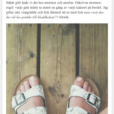
Såhär gött hade vi det hos mormor och morfar. Oskriven mormor-
regel: varje gäst måste ta minst en gång av varje kaksort på bordet. Jag
gillar inte vispgrädde och fick därmed stå ut med fem
men-visst-ska-
du-väl-ha-grädde-till-kladdkakan!!!-
försök.