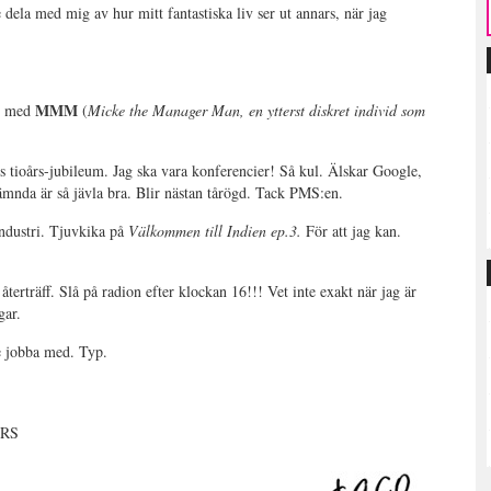
 dela med mig av hur mitt fantastiska liv ser ut annars, när jag
MMM
ss med
(
Micke the Manager Man, en ytterst diskret individ som
 tioårs-jubileum. Jag ska vara konferencier! Så kul. Älskar Google,
nämnda är så jävla bra. Blir nästan tårögd. Tack PMS:en.
ndustri. Tjuvkika på
Välkommen till Indien ep.3.
För att jag kan.
återträff. Slå på radion efter klockan 16!!! Vet inte exakt när jag är
gar.
e jobba med. Typ.
ARS