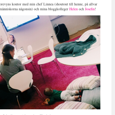
revyns kontor med min chef Linnea (shoutout till henne, på allvar
e människorna någonsin) och mina bloggkolleger
Helen
och
Josefin
!