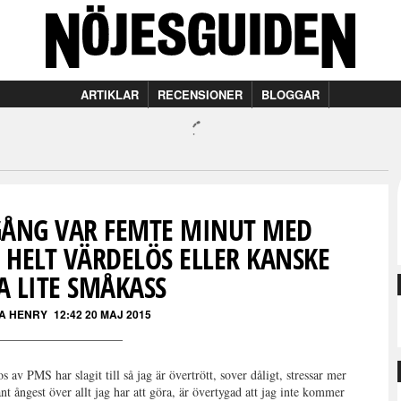
ARTIKLAR
RECENSIONER
BLOGGAR
 GÅNG VAR FEMTE MINUT MED
 HELT VÄRDELÖS ELLER KANSKE
A LITE SMÅKASS
A HENRY
12:42 20 MAJ 2015
av PMS har slagit till så jag är övertrött, sover dåligt, stressar mer
t ångest över allt jag har att göra, är övertygad att jag inte kommer