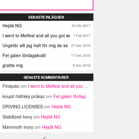
SENASTE INLÄGGEN
Hejdå NG
23 Okt 2017
I went to Melfest and all you got was three lousy selfies
1 Feb 2017
Ungefär allt jag haft för mig de senaste dagarna
27 Dec 2016
Fet galen lördagskväll
17 Dec 2016
grattis mig
8 Dec 2016
SENASTE KOMMENTARER
Finiquito
om
I went to Melfest and all you got was three lousy selfies
koupit řidičský průkaz
om
Fet galen lördagskväll
DRIVING LICENSES
om
Hejdå NG
Stabilized Ivory
om
Hejdå NG
Mammoth Ivory
om
Hejdå NG