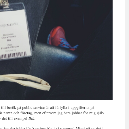
ll besök på public service är att få fylla i uppgifterna på
r namn och företag, men eftersom jag bara jobbar för mig själv
v det till exempel
Blä
.
 jag ska jobba för Sveriges Radio i sommar! Minst ett projekt,