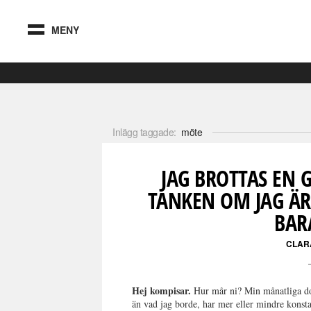
MENY
Inlägg taggade:
möte
JAG BROTTAS EN
TANKEN OM JAG ÄR
BAR
CLAR
Hej kompisar.
Hur mår ni? Min månatliga dos 
än vad jag borde, har mer eller mindre konstan