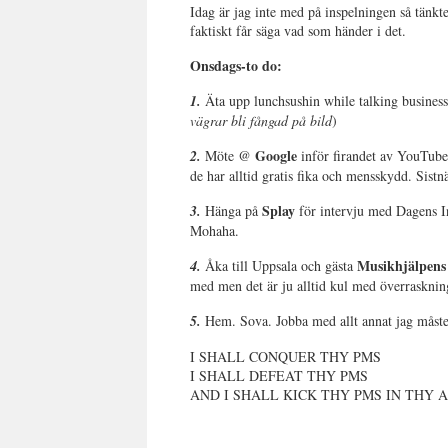
Idag är jag inte med på inspelningen så tänkte
faktiskt får säga vad som händer i det.
Onsdags-to do:
1.
Äta upp lunchsushin while talking busine
vägrar bli fångad på bild
)
Google
2.
Möte @
inför firandet av YouTubes
de har alltid gratis fika och mensskydd. Sist
Splay
3.
Hänga på
för intervju med Dagens I
Mohaha.
Musikhjälpens
4.
Åka till Uppsala och gästa
med men det är ju alltid kul med överrasknin
5
.
Hem. Sova. Jobba med allt annat jag måst
I SHALL CONQUER THY PMS
I SHALL DEFEAT THY PMS
AND I SHALL KICK THY PMS IN THY 