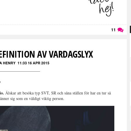
11
Läs kommentarer (
11
)
EFINITION AV VARDAGSLYX
A HENRY
11:33 16 APR 2015
?
io.
Älskar att besöka typ SVT, SR och såna ställen för har en tur så
känner sig som en väldigt viktig person.