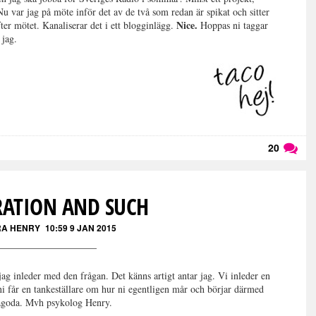
 Nu var jag på möte inför det av de två som redan är spikat och sitter
Nice.
fter mötet. Kanaliserar det i ett blogginlägg.
Hoppas ni taggar
 jag.
20
Läs kommentarer (
20
)
RATION AND SUCH
RA HENRY
10:59 9 JAN 2015
jag inleder med den frågan. Det känns artigt antar jag. Vi inleder en
 får en tankeställare om hur ni egentligen mår och börjar därmed
rsågoda. Mvh psykolog Henry.