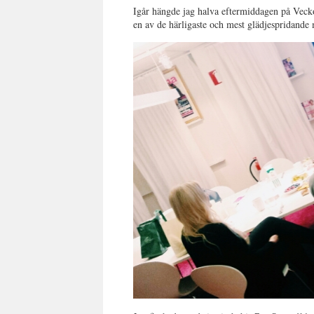
Igår hängde jag halva eftermiddagen på Vecko
en av de härligaste och mest glädjespridand