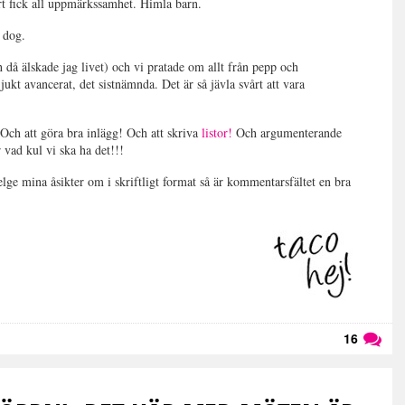
rt fick all uppmärkssamhet. Himla barn.
dog.
 då älskade jag livet) och vi pratade om allt från pepp och
jukt avancerat, det sistnämnda. Det är så jävla svårt att vara
! Och att göra bra inlägg! Och att skriva
listor!
Och argumenterande
 vad kul vi ska ha det!!!
delge mina åsikter om i skriftligt format så är kommentarsfältet en bra
16
Läs kommentarer (
16
)