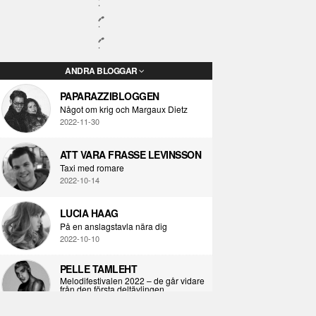
ANDRA BLOGGAR
PAPARAZZIBLOGGEN
Något om krig och Margaux Dietz
2022-11-30
ATT VARA FRASSE LEVINSSON
Taxi med romare
2022-10-14
LUCIA HAAG
På en anslagstavla nära dig
2022-10-10
PELLE TAMLEHT
Melodifestivalen 2022 – de går vidare
från den första deltävlingen
2022-02-02