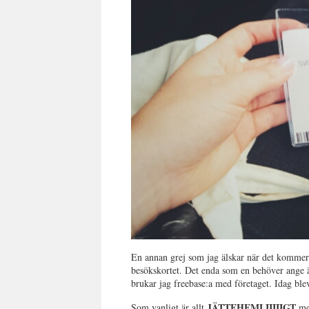
En annan grej som jag älskar när det kommer ti
besökskortet. Det enda som en behöver ange ä
brukar jag freebase:a med företaget. Idag ble
JÄTTEHEMLIIIIIGT
Som vanligt är allt
men