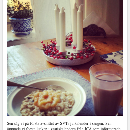
Sen såg vi på första avsnittet av SVTs julkalender i sängen. Sen
öppnade vi första luckan i gratiskalendern från ICA som informerade