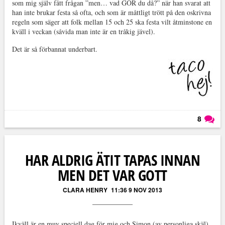
som mig själv fått frågan ”men… vad GÖR du då?” när han svarat att
han inte brukar festa så ofta, och som är måttligt trött på den oskrivna
regeln som säger att folk mellan 15 och 25 ska festa vilt åtminstone en
kväll i veckan (såvida man inte är en tråkig jävel).
Det är så förbannat underbart.
8
Läs kommentarer (
8
)
HAR ALDRIG ÄTIT TAPAS INNAN
MEN DET VAR GOTT
CLARA HENRY
11:36 9 NOV 2013
Ikväll är en muy speciell dag för mig och Simon (av personliga skäl)