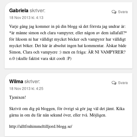
Gabriela
skriver:
Svara
18 Nov 2013 kl. 4:13
Varje gång jag kommer in på din blogg så det förrsta jag undrar är:
*är månne simon och clara vampyrer, eller någon av dem iallafall?*
för liksom ni har välldigt mycket böcker och vampyrer har välldigt
mycket böker. Det här är absolut ingen hat kommentar. Älskar både
Simon, Clara och vampyere :) men en fråga: ÄR NI VAMPYRER?
o.0 (skulle faktist vara skit coolt :P)
Wilma
skriver:
Svara
18 Nov 2013 kl. 4:25
Tjenixen!
Skrivit om dig på bloggen, för övrigt så gör jag väl det jämt. Kika
gärna in om du får nån sekund över, eller två. Möjligen.
http://alltfrnhimmeltilljord.blogg.se/