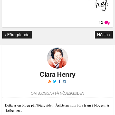
13
Läs kommentarer (
13
)
Föregående
Nästa
Clara Henry
OM BLOGGAR PÅ NÖJESGUIDEN
Detta är en blogg på Nöjesguiden. Åsikterna som förs fram i bloggen är
skribentens.