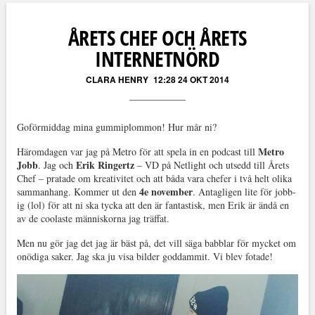
Läs kommentarer (
3
)
ÅRETS CHEF OCH ÅRETS
INTERNETNÖRD
CLARA HENRY
12:28 24 OKT 2014
Goförmiddag mina gummiplommon! Hur mår ni?
Metro
Häromdagen var jag på Metro för att spela in en podcast till
Jobb
Erik Ringertz
. Jag och
– VD på Netlight och utsedd till Årets
Chef – pratade om kreativitet och att båda vara chefer i två helt olika
4e november
sammanhang. Kommer ut den
. Antagligen lite för jobb-
ig (lol) för att ni ska tycka att den är fantastisk, men Erik är ändå en
av de coolaste människorna jag träffat.
Men nu gör jag det jag är bäst på, det vill säga babblar för mycket om
onödiga saker. Jag ska ju visa bilder goddammit. Vi blev fotade!