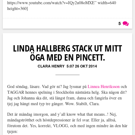
https://www.youtube.com/watch?v=IQy2u08oMXE” width=640
height=360]
5
Läs kommentarer (
5
)
LINDA HALLBERG STACK UT MITT
ÖGA MED EN PINCETT.
CLARA HENRY
5:07 26 OKT 2014
God söndag, läsare. Vad gör ni? Jag lyssnar på
Linnea Henriksson
och
TAGGAR hennes spelning i Stockholm nästnästa helg. Ska någon dit?
Jag och Johanna ska dit, stå längst fram, dansa och fangirla över en
tjej jag hängt med typ tre gånger. Wow. Stabilt, Clara.
Det är måndag imorgon, and y’all know what that means..! Nej,
måndagströtthet och höstdepressioner är fel svar. Eller ja, alltså,
förutom det. Yes, korrekt, VLOGG, och med ingen mindre än den här
tjejen: