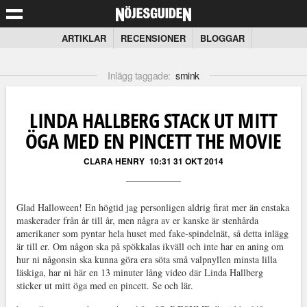
ARTIKLAR
RECENSIONER
BLOGGAR
Inlägg taggade:
smink
LINDA HALLBERG STACK UT MITT
ÖGA MED EN PINCETT THE MOVIE
CLARA HENRY
10:31 31 OKT 2014
Glad Halloween! En högtid jag personligen aldrig firat mer än enstaka
maskerader från år till år, men några av er kanske är stenhårda
amerikaner som pyntar hela huset med fake-spindelnät, så detta inlägg
är till er. Om någon ska på spökkalas ikväll och inte har en aning om
hur ni någonsin ska kunna göra era söta små valpnyllen minsta lilla
läskiga, har ni här en 13 minuter lång video där Linda Hallberg
sticker ut mitt öga med en pincett. Se och lär.