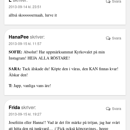
Svara
2013-09-14 kl. 23:51
alltså skoooooernaah, lurve it
HanaPee
skriver:
Svara
2013-09-15 kl. 11:57
SOFIE:
Absolut! Har uppmärksammat Kyrkovalet på min
Instagram! HEJA ALLA RÖSTARE!
SARA:
Tack älskade du! Köpte den i våras, den KAN finnas kvar!
Älskar den!
T:
Japp, vanliga vans äre!
Frida
skriver:
Svara
2013-09-15 kl. 19:27
Josefiiiin eller Hanna!! Vad är det för märke på tröjan, jag har svårt
att hitta den på junkyard… :/ Fick också köpcravings.. heeee