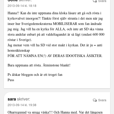
Svara
2013-09-14 kl. 18:18
Hanna!! Kan du inte uppmana dina kloka läsare att gå och rösta i
kyrkovalvet imorgon?! Tänkte först själv strunta i det men när jag
inser hur Sverigedemokraterna MOBILISERAR som fan ändrade
jag mig. Jag vill ha en kyrka för ALLA, och inte att SD ska vinna
stora andelar enbart på att valdeltagandet är så lågt (endast 600 000
röstar i Sverige).
Jag menar vem vill ha SD vid stor makt i kyrkan. Det är ju = anti
homoäktenskap
FÖR ATT NÄMNA EN(!) AV DERAS IDOOTISKA ÅSIKTER.
Bara uppmana att rösta. Åtminstone blankt!
Ps älskar bloggen och är ett troget fan
Puss
sara
skriver:
Svara
2013-09-14 kl. 19:38
Oharreguuud va snygg väska!!! Och Hanna med. Var det längesen