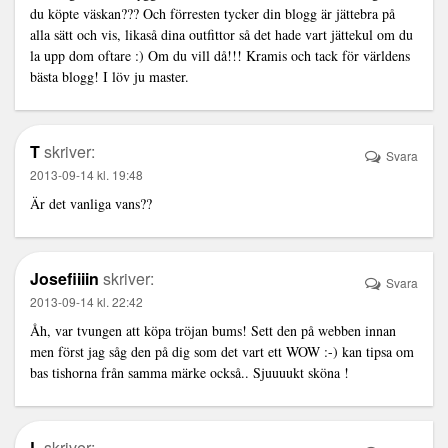
du köpte väskan??? Och förresten tycker din blogg är jättebra på
alla sätt och vis, likaså dina outfittor så det hade vart jättekul om du
la upp dom oftare :) Om du vill då!!! Kramis och tack för världens
bästa blogg! I löv ju master.
T
skriver:
Svara
2013-09-14 kl. 19:48
Är det vanliga vans??
Josefiiiin
skriver:
Svara
2013-09-14 kl. 22:42
Åh, var tvungen att köpa tröjan bums! Sett den på webben innan
men först jag såg den på dig som det vart ett WOW :-) kan tipsa om
bas tishorna från samma märke också.. Sjuuuukt sköna !
L
skriver: