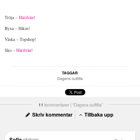
Tröja –
Härifrån
!
Byxa – H&m!
Väska – Topshop!
Sko –
Härifrån
!
TAGGAR
Dagens outfitta
11
kommentarer | “Dagens outfitta”
Skriv kommentar
Tillbaka upp
Sofie
skriver: