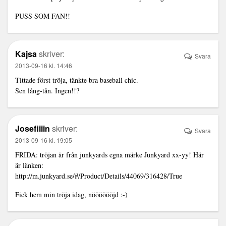
PUSS SOM FAN!!
Kajsa
skriver:
Svara
2013-09-16 kl. 14:46
Tittade först tröja, tänkte bra baseball chic.
Sen lång-tån. Ingen!!?
Josefiiiin
skriver:
Svara
2013-09-16 kl. 19:05
FRIDA: tröjan är från junkyards egna märke Junkyard xx-yy! Här
är länken:
http://m.junkyard.se/#/Product/Details/44069/316428/True
Fick hem min tröja idag, nööööööjd :-)