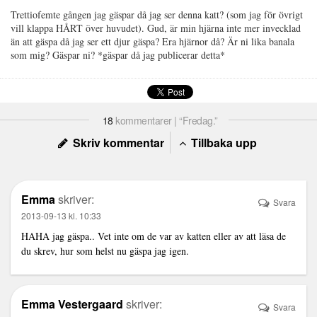
Trettiofemte gången jag gäspar då jag ser denna katt? (som jag för övrigt
vill klappa HÅRT över huvudet). Gud, är min hjärna inte mer invecklad
än att gäspa då jag ser ett djur gäspa? Era hjärnor då? Är ni lika banala
som mig? Gäspar ni? *gäspar då jag publicerar detta*
18
kommentarer | “Fredag.”
Skriv kommentar
Tillbaka upp
Emma
skriver:
Svara
2013-09-13 kl. 10:33
HAHA jag gäspa.. Vet inte om de var av katten eller av att läsa de
du skrev, hur som helst nu gäspa jag igen.
Emma Vestergaard
skriver:
Svara