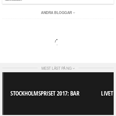
ANDRA BLOGGAR
MEST LÄST PÅ NG
STOCKHOLMSPRISET 2017: BAR
LIVET