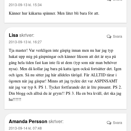
2013-09-13 kl. 15:34
Känner hur käkarna spänner. Men låter bli bara för att.
Lisa
skriver:
Svara
2013-09-13 kl. 16:27
Tja master! Var verkligen inte gäspig innan men nu har jag typ
hakat upp mig på gäspningar och känner liksom att det är nya på
gång hela tiden fast kan inte få ut dem (typ som när man behöver
nysa). Men då kollar jag bara på katta igen också fortsätter det. Igen
och igen. Så nu sitter jag här alldeles tårögd. Får ALLTID tårar i
ögonen när jag gäspar! Minns att jag tyckte det var ASPINSAMT
när jag var typ 8. PS 1. Tycker fortfarande det är lite pinsamt. PS 2.
Din blogg och alltså du är grym!! PS 3. Ha en bra kväll, det ska jag
ha!!!!!!
Amanda Persson
skriver:
Svara
2013-09-14 kl. 07:48