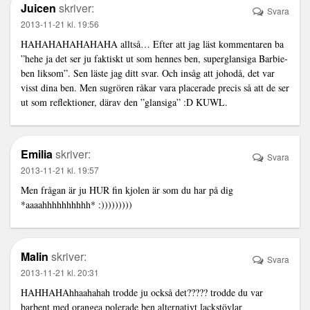
Juicen
skriver:
Svara
2013-11-21 kl. 19:56
HAHAHAHAHAHAHA alltså… Efter att jag läst kommentaren ba
”hehe ja det ser ju faktiskt ut som hennes ben, superglansiga Barbie-
ben liksom”. Sen läste jag ditt svar. Och insåg att johodå, det var
visst dina ben. Men sugrören råkar vara placerade precis så att de ser
ut som reflektioner, därav den ”glansiga” :D KUWL.
Emilia
skriver:
Svara
2013-11-21 kl. 19:57
Men frågan är ju HUR fin kjolen är som du har på dig
*aaaahhhhhhhhhh* :)))))))))
Malin
skriver:
Svara
2013-11-21 kl. 20:31
HAHHAHAhhaahahah trodde ju också det????? trodde du var
barbent med orangea polerade ben alternativt lackstövlar