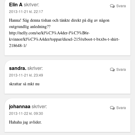
Elin A
skriver:
Svara
2013-11-21 kl. 22:17
Hanna! Såg denna tishan och tänkte direkt på dig av någon
outgrundlig anledning??
http://nelly.com/se/kl%C3%A4der-f%C3%B6r-
kvinnor/kl%C3%A4der/toppar/diesel-215/reboot-t-bxxbs-t-shirt-
218648-1/
sandra.
skriver:
Svara
2013-11-21 kl. 23:49
skrattar så mkt nu
johannaa
skriver:
Svara
2013-11-22 kl. 09:30
Hahaha jag avlider.