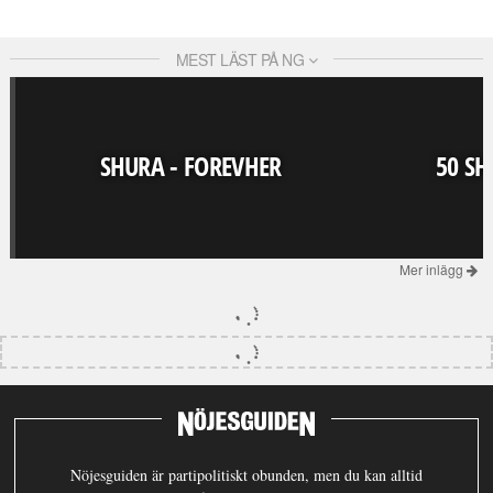
MEST LÄST PÅ NG
SHURA - FOREVHER
50 SH
Mer inlägg
Nöjesguiden är partipolitiskt obunden, men du kan alltid