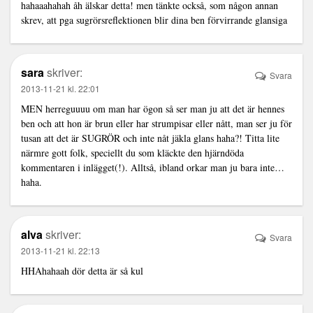
hahaaahahah åh älskar detta! men tänkte också, som någon annan
skrev, att pga sugrörsreflektionen blir dina ben förvirrande glansiga
sara
skriver:
Svara
2013-11-21 kl. 22:01
MEN herreguuuu om man har ögon så ser man ju att det är hennes
ben och att hon är brun eller har strumpisar eller nått, man ser ju för
tusan att det är SUGRÖR och inte nåt jäkla glans haha?! Titta lite
närmre gott folk, speciellt du som kläckte den hjärndöda
kommentaren i inlägget(!). Alltså, ibland orkar man ju bara inte…
haha.
alva
skriver:
Svara
2013-11-21 kl. 22:13
HHAhahaah dör detta är så kul