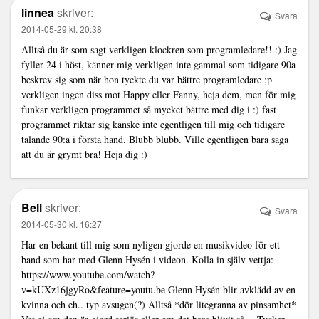
linnea
skriver:
Svara
2014-05-29 kl. 20:38
Alltså du är som sagt verkligen klockren som programledare!! :) Jag
fyller 24 i höst, känner mig verkligen inte gammal som tidigare 90a
beskrev sig som när hon tyckte du var bättre programledare ;p
verkligen ingen diss mot Happy eller Fanny, heja dem, men för mig
funkar verkligen programmet så mycket bättre med dig i :) fast
programmet riktar sig kanske inte egentligen till mig och tidigare
talande 90:a i första hand. Blubb blubb. Ville egentligen bara säga
att du är grymt bra! Heja dig :)
Bell
skriver:
Svara
2014-05-30 kl. 16:27
Har en bekant till mig som nyligen gjorde en musikvideo för ett
band som har med Glenn Hysén i videon. Kolla in själv vettja:
https://www.youtube.com/watch?
v=kUXz16jgyRo&feature=youtu.be
Glenn Hysén blir avklädd av en
kvinna och eh.. typ avsugen(?) Alltså *dör litegranna av pinsamhet*