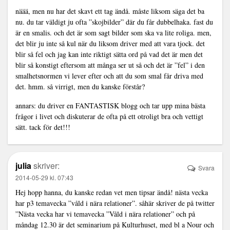
näää, men nu har det skavt ett tag ändå. måste liksom säga det ba
nu. du tar väldigt ju ofta ”skojbilder” där du får dubbelhaka. fast du
är en smalis. och det är som sagt bilder som ska va lite roliga. men,
det blir ju inte så kul när du liksom driver med att vara tjock. det
blir så fel och jag kan inte riktigt sätta ord på vad det är men det
blir så konstigt eftersom att många ser ut så och det är ”fel” i den
smalhetsnormen vi lever efter och att du som smal får driva med
det. hmm. så virrigt, men du kanske förstår?
annars: du driver en FANTASTISK blogg och tar upp mina bästa
frågor i livet och diskuterar de ofta på ett otroligt bra och vettigt
sätt. tack för det!!!
julia
skriver:
Svara
2014-05-29 kl. 07:43
Hej hopp hanna, du kanske redan vet men tipsar ändå! nästa vecka
har p3 temavecka ”våld i nära relationer”. såhär skriver de på twitter
”Nästa vecka har vi temavecka ”Våld i nära relationer” och på
måndag 12.30 är det seminarium på Kulturhuset, med bl a Nour och