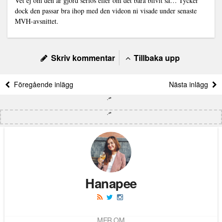
Vet ej om den är gjord seriös eller om det bara blivit så… Tycker
dock den passar bra ihop med den videon ni visade under senaste
MVH-avsnittet.
Skriv kommentar
Tillbaka upp
Föregående inlägg
Nästa inlägg
Hanapee
MER OM