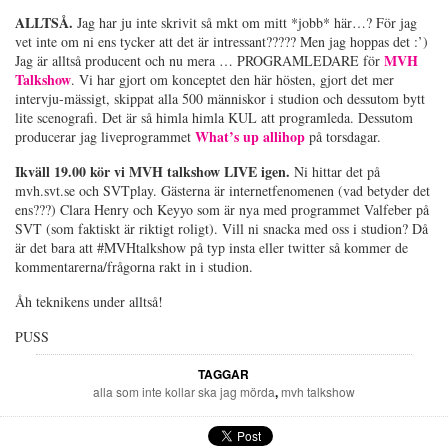
ALLTSÅ.
Jag har ju inte skrivit så mkt om mitt *jobb* här…? För jag
vet inte om ni ens tycker att det är intressant????? Men jag hoppas det :’)
MVH
Jag är alltså producent och nu mera … PROGRAMLEDARE för
Talkshow
. Vi har gjort om konceptet den här hösten, gjort det mer
intervju-mässigt, skippat alla 500 människor i studion och dessutom bytt
lite scenografi. Det är så himla himla KUL att programleda. Dessutom
What’s up allihop
producerar jag liveprogrammet
på torsdagar.
Ikväll 19.00 kör vi MVH talkshow LIVE igen.
Ni hittar det på
mvh.svt.se och SVTplay. Gästerna är internetfenomenen (vad betyder det
ens???) Clara Henry och Keyyo som är nya med programmet Valfeber på
SVT (som faktiskt är riktigt roligt). Vill ni snacka med oss i studion? Då
är det bara att #MVHtalkshow på typ insta eller twitter så kommer de
kommentarerna/frågorna rakt in i studion.
Åh teknikens under alltså!
PUSS
TAGGAR
alla som inte kollar ska jag mörda
,
mvh talkshow