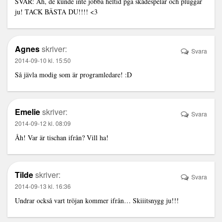
SVAR: Åh, de kunde inte jobba heltid pga skådespelar och pluggar
ju! TACK BÄSTA DU!!!! <3
Agnes
skriver:
Svara
2014-09-10 kl. 15:50
Så jävla modig som är programledare! :D
Emelie
skriver:
Svara
2014-09-12 kl. 08:09
Åh! Var är tischan ifrån? Vill ha!
Tilde
skriver:
Svara
2014-09-13 kl. 16:36
Undrar också vart tröjan kommer ifrån… Skiiitsnygg ju!!!