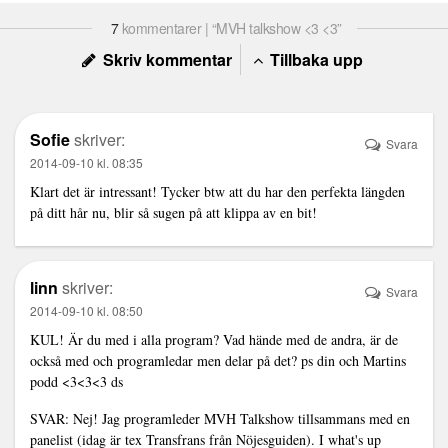
7
kommentarer | “MVH talkshow <3 <3”
Skriv kommentar
Tillbaka upp
Sofie
skriver:
Svara
2014-09-10 kl. 08:35
Klart det är intressant! Tycker btw att du har den perfekta längden
på ditt hår nu, blir så sugen på att klippa av en bit!
linn
skriver:
Svara
2014-09-10 kl. 08:50
KUL! Är du med i alla program? Vad hände med de andra, är de
också med och programledar men delar på det? ps din och Martins
podd <3<3<3 ds
SVAR: Nej! Jag programleder MVH Talkshow tillsammans med en
panelist (idag är tex Transfrans från Nöjesguiden). I what's up