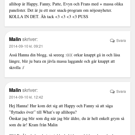
allihop är Happy, Fanny, Patte, Evyn och Frans med + massa olika
panelister. Det är ju ett mer snack-program om nöjesnyheter.
KOLLA IN DET. Åh tack <3 <3 <3 <3 PUSS
Malin
skriver:
Svara
2014-09-10 kl. 09:21
Asså Hanna din blogg, så seeeeg :(((( orkar knappt gå in och läsa
längre, blir ju bara en jävla massa laggande och går knappt att
skrolla :/
Malin
skriver:
Svara
2014-09-10 kl. 12:42
Hej Hanna! Hur kom det sig att Happy och Fanny så att säga
”flyttades över” till What’s up allihopa?
Önskar jag blir som dig när jag blir äldre, du är helt enkelt grym så
som du är! Kram från Malin