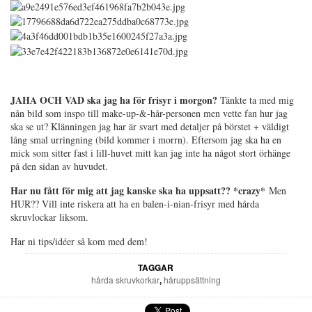
JAHA OCH VAD ska jag ha för frisyr i morgon?
Tänkte ta med mig
nån bild som inspo till make-up-&-hår-personen men vette fan hur jag
ska se ut? Klänningen jag har är svart med detaljer på börstet + väldigt
lång smal urringning (bild kommer i morrn). Eftersom jag ska ha en
mick som sitter fast i lill-huvet mitt kan jag inte ha något stort örhänge
på den sidan av huvudet.
Har nu fått för mig att jag kanske ska ha uppsatt?? *crazy*
Men
HUR?? Vill inte riskera att ha en balen-i-nian-frisyr med hårda
skruvlockar liksom.
Har ni tips/idéer så kom med dem!
TAGGAR
hårda skruvkorkar
,
håruppsättning