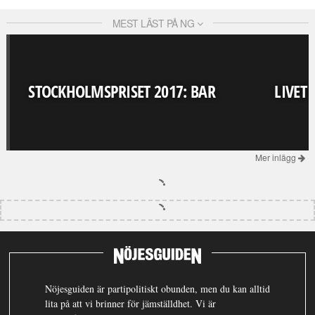
MEST LÄST PÅ NG
STOCKHOLMSPRISET 2017: BAR
LIVET
Mer inlägg
Nöjesguiden är partipolitiskt obunden, men du kan alltid
lita på att vi brinner för jämställdhet. Vi är