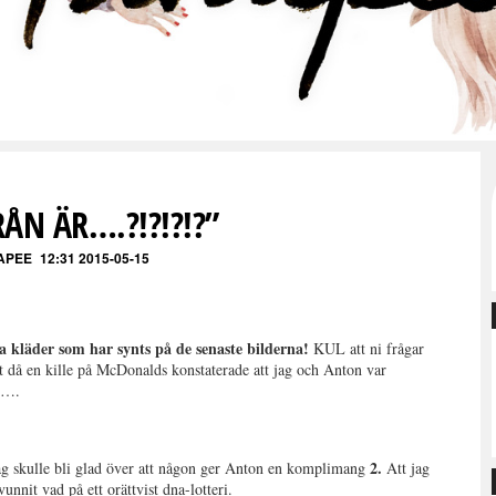
ÅN ÄR….?!?!?!?”
APEE
12:31 2015-05-15
na kläder som har synts på de senaste bilderna!
KUL att ni frågar
t då en kille på McDonalds konstaterade att jag och Anton var
…….
2.
ag skulle bli glad över att någon ger Anton en komplimang
Att jag
nnit vad på ett orättvist dna-lotteri.