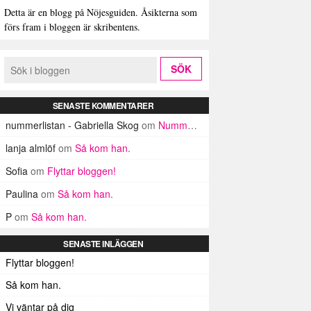
Detta är en blogg på Nöjesguiden. Åsikterna som
förs fram i bloggen är skribentens.
SENASTE KOMMENTARER
nummerlistan - Gabriella Skog
om
Nummerlistan
lanja almlöf
om
Så kom han.
Sofia
om
Flyttar bloggen!
Paulina
om
Så kom han.
P
om
Så kom han.
SENASTE INLÄGGEN
Flyttar bloggen!
Så kom han.
Vi väntar på dig