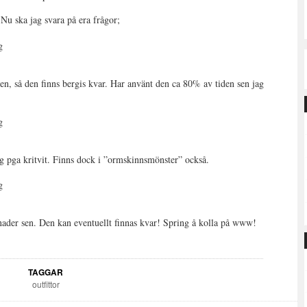
Nu ska jag svara på era frågor;
en, så den finns bergis kvar. Har använt den ca 80% av tiden sen jag
ig pga kritvit. Finns dock i ”ormskinnsmönster” också.
ånader sen. Den kan eventuellt finnas kvar! Spring å kolla på www!
TAGGAR
outfittor