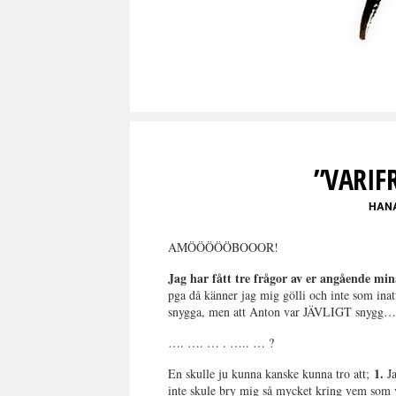
”VARIFR
HAN
AMÖÖÖÖÖBOOOR!
Jag har fått tre frågor av er angående mi
pga då känner jag mig gölli och inte som inat
snygga, men att Anton var JÄVLIGT snygg
…. …. … . ….. … ?
1.
En skulle ju kunna kanske kunna tro att;
J
inte skule bry mig så mycket kring vem som vu