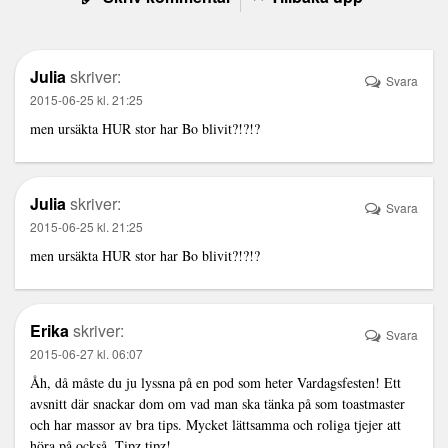
Julia
skriver:
Svara
2015-06-25 kl. 21:25
men ursäkta HUR stor har Bo blivit?!?!?
Julia
skriver:
Svara
2015-06-25 kl. 21:25
men ursäkta HUR stor har Bo blivit?!?!?
Erika
skriver:
Svara
2015-06-27 kl. 06:07
Åh, då måste du ju lyssna på en pod som heter Vardagsfesten! Ett
avsnitt där snackar dom om vad man ska tänka på som toastmaster
och har massor av bra tips. Mycket lättsamma och roliga tjejer att
höra på också. Tipz tipz!