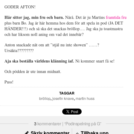
GODER AFTON!
Här sitter jag, min fru och barn.
Närå. Det är ju Martins
framtida fru
plus barn Bo. Jag är här hemma hos dem för att spela in pod (JA DET
HÄNDER!!!) och så ska det snackas bröllop…. Jag ska ju toastmastra
och har liksom noll aning om vad det innebär?
Anton snackade nåt om att ”stjäl nu inte showen” ……?
Ursäkta?????????
Aja ska beställa världens klänning iaf.
Ni kommer snart få se!
Och pödden är ute innan midnatt.
Puss!
TAGGAR
bröllop
,
josefin knave
,
martin huss
3
kommentarer | “Podinspelning på G”
Skriv kommentar
Tillbaka upp