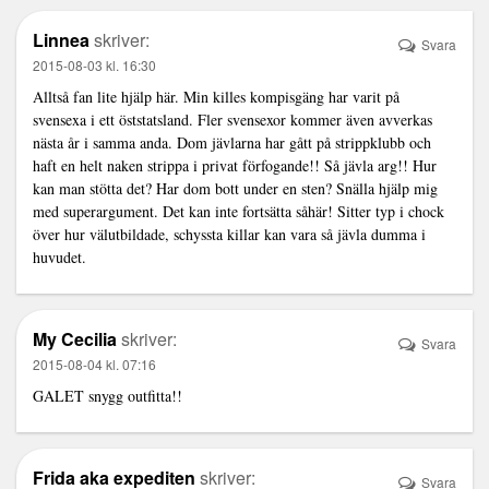
Linnea
skriver:
Svara
2015-08-03 kl. 16:30
Alltså fan lite hjälp här. Min killes kompisgäng har varit på
svensexa i ett öststatsland. Fler svensexor kommer även avverkas
nästa år i samma anda. Dom jävlarna har gått på strippklubb och
haft en helt naken strippa i privat förfogande!! Så jävla arg!! Hur
kan man stötta det? Har dom bott under en sten? Snälla hjälp mig
med superargument. Det kan inte fortsätta såhär! Sitter typ i chock
över hur välutbildade, schyssta killar kan vara så jävla dumma i
huvudet.
My Cecilia
skriver:
Svara
2015-08-04 kl. 07:16
GALET snygg outfitta!!
Frida aka expediten
skriver:
Svara