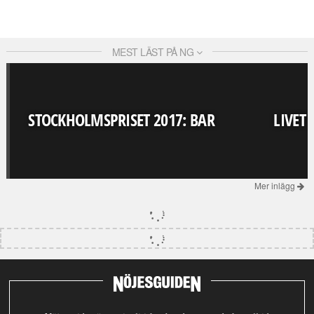
MEST LÄST PÅ NG
STOCKHOLMSPRISET 2017: BAR
LIVET
Mer inlägg