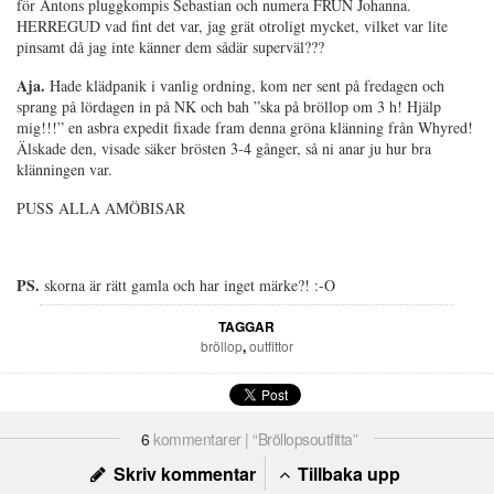
för Antons pluggkompis Sebastian och numera FRUN Johanna.
HERREGUD vad fint det var, jag grät otroligt mycket, vilket var lite
pinsamt då jag inte känner dem sådär superväl???
Aja.
Hade klädpanik i vanlig ordning, kom ner sent på fredagen och
sprang på lördagen in på NK och bah ”ska på bröllop om 3 h! Hjälp
mig!!!” en asbra expedit fixade fram denna gröna klänning från Whyred!
Älskade den, visade säker brösten 3-4 gånger, så ni anar ju hur bra
klänningen var.
PUSS ALLA AMÖBISAR
PS.
skorna är rätt gamla och har inget märke?! :-O
TAGGAR
bröllop
,
outfittor
6
kommentarer | “Bröllopsoutfitta”
Skriv kommentar
Tillbaka upp