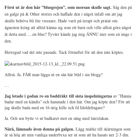
Först ut är den här ”blusgrejen”, som morsan skulle sagt.
Såg den på
en galge på & Other stories och haffade den i något infall om att jag
skulle behöva bli lite vuxnare. Hade varit på terapi och pratat om
ågnesten kring att alltid känna sig som ett barn och ville alltså göra något
åt detta med…..en blus? Tyvärr kände jag mig ÄNNU mer som en unge i
den.
Herregud vad det inte passade. Tack förnuftet för att den inte köptes.
Alltså. Ja. FÅR man lägga ut en sån här bild i sin blogg?
…
Jag letade i godan ro en baddräkt till sista inspelningarna
av ”Hanna
badar med en kändis” och hamnade i den här. Om jag köpte den? För att
jag skulle bada med en 16-årig kille och fd Idoldeltagare?
Ja. Och sen bytte vi ut badkaret mot en säng med latexlakan.
Närå, lämnade även denna på galgen.
Lägg märke till skärningen som
är så hög att min vanliga underbyxa ser ut som att ha hasats ner 2-3 dm.