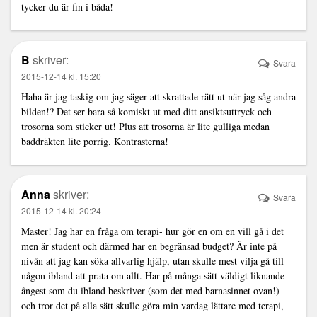
tycker du är fin i båda!
B
skriver:
Svara
2015-12-14 kl. 15:20
Haha är jag taskig om jag säger att skrattade rätt ut när jag såg andra
bilden!? Det ser bara så komiskt ut med ditt ansiktsuttryck och
trosorna som sticker ut! Plus att trosorna är lite gulliga medan
baddräkten lite porrig. Kontrasterna!
Anna
skriver:
Svara
2015-12-14 kl. 20:24
Master! Jag har en fråga om terapi- hur gör en om en vill gå i det
men är student och därmed har en begränsad budget? Är inte på
nivån att jag kan söka allvarlig hjälp, utan skulle mest vilja gå till
någon ibland att prata om allt. Har på många sätt väldigt liknande
ångest som du ibland beskriver (som det med barnasinnet ovan!)
och tror det på alla sätt skulle göra min vardag lättare med terapi,