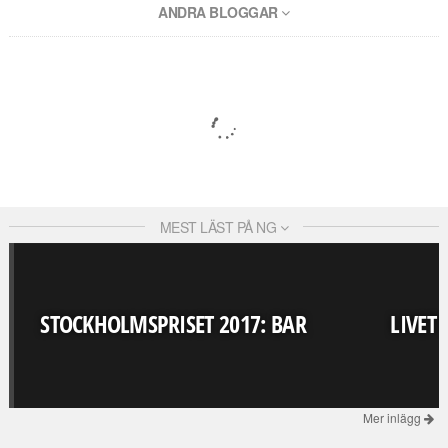
ANDRA BLOGGAR
MEST LÄST PÅ NG
STOCKHOLMSPRISET 2017: BAR
LIVET
Mer inlägg