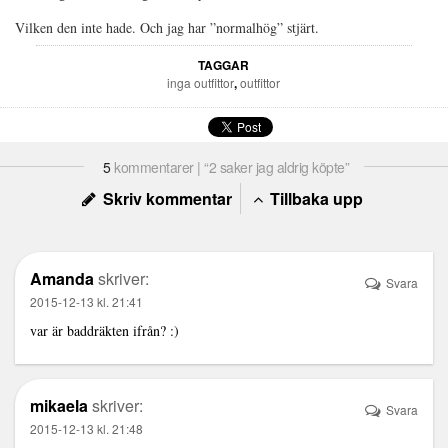
Vilken den inte hade. Och jag har ”normalhög” stjärt.
TAGGAR
inga outfittor
,
outfittor
5
kommentarer | “2 saker jag aldrig köpte”
Skriv kommentar
Tillbaka upp
Amanda
skriver:
Svara
2015-12-13 kl. 21:41
var är baddräkten ifrån? :)
mikaela
skriver:
Svara
2015-12-13 kl. 21:48