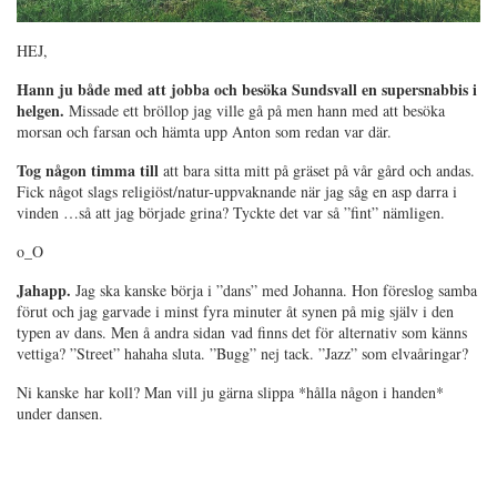
HEJ,
Hann ju både med att jobba och besöka Sundsvall en supersnabbis i
helgen.
Missade ett bröllop jag ville gå på men hann med att besöka
morsan och farsan och hämta upp Anton som redan var där.
Tog någon timma till
att bara sitta mitt på gräset på vår gård och andas.
Fick något slags religiöst/natur-uppvaknande när jag såg en asp darra i
vinden …så att jag började grina? Tyckte det var så ”fint” nämligen.
o_O
Jahapp.
Jag ska kanske börja i ”dans” med Johanna. Hon föreslog samba
förut och jag garvade i minst fyra minuter åt synen på mig själv i den
typen av dans. Men å andra sidan vad finns det för alternativ som känns
vettiga? ”Street” hahaha sluta. ”Bugg” nej tack. ”Jazz” som elvaåringar?
Ni kanske har koll? Man vill ju gärna slippa *hålla någon i handen*
under dansen.