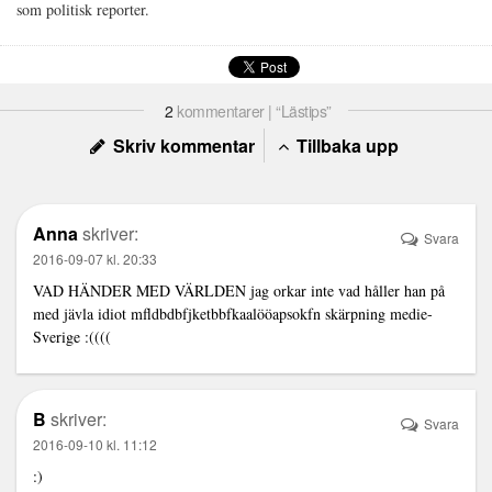
som politisk reporter.
2
kommentarer | “Lästips”
Skriv kommentar
Tillbaka upp
Anna
skriver:
Svara
2016-09-07 kl. 20:33
VAD HÄNDER MED VÄRLDEN jag orkar inte vad håller han på
med jävla idiot mfldbdbfjketbbfkaalööapsokfn skärpning medie-
Sverige :((((
B
skriver:
Svara
2016-09-10 kl. 11:12
:)