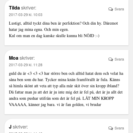
Tilda
skriver:
Svara
2017-03-29 kl. 10:03
Lustigt, alltid tyckt dina ben är perfektion? Och din hy. Däremot
hatar jag mina egna. Och min egen.
Kul om man en dag kanske skulle kunna bli NÖJD :-)
Moa
skriver:
Svara
2017-03-29 kl. 11:28
guld du är <3 <3 <3 har större ben och alltid hatat dem och velat ha
såna ben som du har. Tycker mina knän framförallt är fula. Känns
så himla skönt att veta att typ alla mår skit över sin kropp ibland?
Då fattar man ju att det är ju inte mig det är fel på, det är ju allt det
andra som pushar utifrån som det är fel på. LÅT MIN KROPP
VAAAAA, känner jag bara. vi är fan golden, vi brudar
J
skriver:
Svara