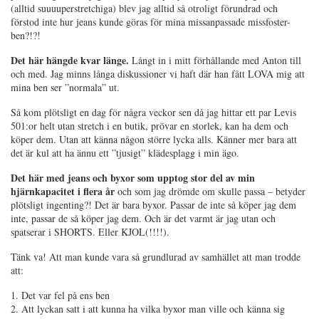
(alltid suuuuperstretchiga) blev jag alltid så otroligt förundrad och
förstod inte hur jeans kunde göras för mina missanpassade missfoster-
ben?!?!
Det här hängde kvar länge.
Långt in i mitt förhållande med Anton till
och med. Jag minns långa diskussioner vi haft där han fått LOVA mig att
mina ben ser ”normala” ut.
Så kom plötsligt en dag för några veckor sen då jag hittar ett par Levis
501:or helt utan stretch i en butik, prövar en storlek, kan ha dem och
köper dem. Utan att känna någon större lycka alls. Känner mer bara att
det är kul att ha ännu ett ”tjusigt” klädesplagg i min ägo.
Det här med jeans och byxor som upptog stor del av min
hjärnkapacitet i flera år
och som jag drömde om skulle passa – betyder
plötsligt ingenting?! Det är bara byxor. Passar de inte så köper jag dem
inte, passar de så köper jag dem. Och är det varmt är jag utan och
spatserar i SHORTS. Eller KJOL(!!!!).
Tänk va! Att man kunde vara så grundlurad av samhället att man trodde
att:
1. Det var fel på ens ben
2. Att lyckan satt i att kunna ha vilka byxor man ville och känna sig