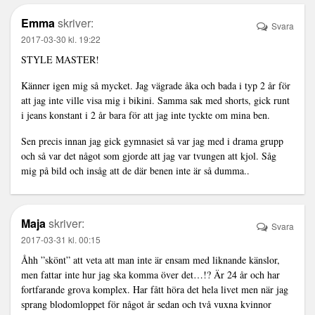
Emma
skriver:
Svara
2017-03-30 kl. 19:22
STYLE MASTER!
Känner igen mig så mycket. Jag vägrade åka och bada i typ 2 år för
att jag inte ville visa mig i bikini. Samma sak med shorts, gick runt
i jeans konstant i 2 år bara för att jag inte tyckte om mina ben.
Sen precis innan jag gick gymnasiet så var jag med i drama grupp
och så var det något som gjorde att jag var tvungen att kjol. Såg
mig på bild och insåg att de där benen inte är så dumma..
Maja
skriver:
Svara
2017-03-31 kl. 00:15
Åhh ”skönt” att veta att man inte är ensam med liknande känslor,
men fattar inte hur jag ska komma över det…!? Är 24 år och har
fortfarande grova komplex. Har fått höra det hela livet men när jag
sprang blodomloppet för något år sedan och två vuxna kvinnor