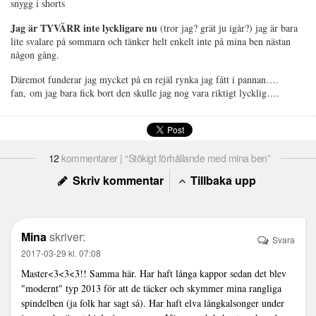
snygg i shorts
Jag är TYVÄRR inte lyckligare nu
(tror jag? grät ju igår?) jag är bara
lite svalare på sommarn och tänker helt enkelt inte på mina ben nästan
någon gång.
Däremot funderar jag mycket på en rejäl rynka jag fått i pannan….
fan, om jag bara fick bort den skulle jag nog vara riktigt lycklig….
12
kommentarer | “Stökigt förhållande med mina ben”
Skriv kommentar
Tillbaka upp
Mina
skriver:
Svara
2017-03-29 kl. 07:08
Master<3<3<3!! Samma här. Har haft långa kappor sedan det blev
"modernt" typ 2013 för att de täcker och skymmer mina rangliga
spindelben (ja folk har sagt så). Har haft elva långkalsonger under