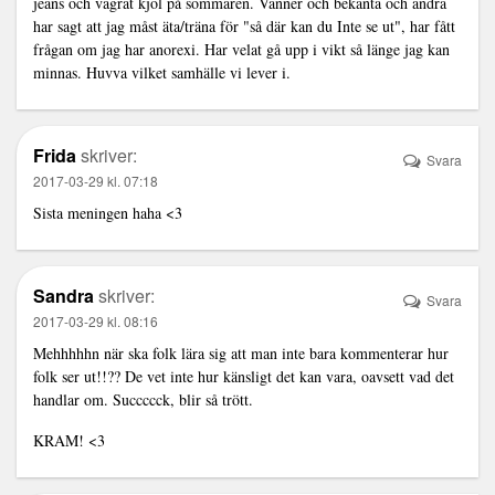
jeans och vägrat kjol på sommaren. Vänner och bekanta och andra
har sagt att jag måst äta/träna för "så där kan du Inte se ut", har fått
frågan om jag har anorexi. Har velat gå upp i vikt så länge jag kan
minnas. Huvva vilket samhälle vi lever i.
Frida
skriver:
Svara
2017-03-29 kl. 07:18
Sista meningen haha <3
Sandra
skriver:
Svara
2017-03-29 kl. 08:16
Mehhhhhn när ska folk lära sig att man inte bara kommenterar hur
folk ser ut!!?? De vet inte hur känsligt det kan vara, oavsett vad det
handlar om. Succccck, blir så trött.
KRAM! <3