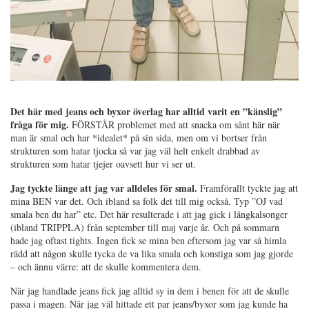
Det här med jeans och byxor överlag har alltid varit en ”känslig”
fråga för mig.
FÖRSTÅR problemet med att snacka om sånt här när
man är smal och har *idealet* på sin sida, men om vi bortser från
strukturen som hatar tjocka så var jag väl helt enkelt drabbad av
strukturen som hatar tjejer oavsett hur vi ser ut.
Jag tyckte länge att jag var alldeles för smal.
Framförallt tyckte jag att
mina BEN var det. Och ibland sa folk det till mig också. Typ ”OJ vad
smala ben du har” etc. Det här resulterade i att jag gick i långkalsonger
(ibland TRIPPLA) från september till maj varje år. Och på sommarn
hade jag oftast tights. Ingen fick se mina ben eftersom jag var så himla
rädd att någon skulle tycka de va lika smala och konstiga som jag gjorde
– och ännu värre: att de skulle kommentera dem.
När jag handlade jeans fick jag alltid sy in dem i benen för att de skulle
passa i magen. När jag väl hittade ett par jeans/byxor som jag kunde ha