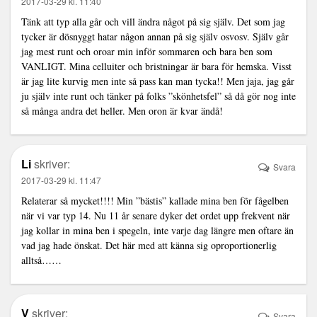
2017-03-29 kl. 11:40
Tänk att typ alla går och vill ändra något på sig själv. Det som jag
tycker är dösnyggt hatar någon annan på sig själv osvosv. Själv går
jag mest runt och oroar min inför sommaren och bara ben som
VANLIGT. Mina celluiter och bristningar är bara för hemska. Visst
är jag lite kurvig men inte så pass kan man tycka!! Men jaja, jag går
ju själv inte runt och tänker på folks ”skönhetsfel” så då gör nog inte
så många andra det heller. Men oron är kvar ändå!
Li
skriver:
Svara
2017-03-29 kl. 11:47
Relaterar så mycket!!!! Min ”bästis” kallade mina ben för fågelben
när vi var typ 14. Nu 11 år senare dyker det ordet upp frekvent när
jag kollar in mina ben i spegeln, inte varje dag längre men oftare än
vad jag hade önskat. Det här med att känna sig oproportionerlig
alltså……
V
skriver:
Svara