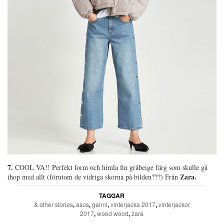
7.
COOL VA!! Perfekt form och himla fin gråbeige färg som skulle gå
Zara.
ihop med allt (förutom de vidriga skorna på bilden???) Från
TAGGAR
& other stories
,
asos
,
ganni
,
vinterjacka 2017
,
vinterjackor
2017
,
wood wood
,
zara