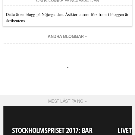
OM BLOGGAR PÅ NÖJESGUIDEN
Detta är en blogg på Nöjesguiden. Åsikterna som förs fram i bloggen är
skribentens.
ANDRA BLOGGAR
MEST LÄST PÅ NG
STOCKHOLMSPRISET 2017: BAR
LIVET