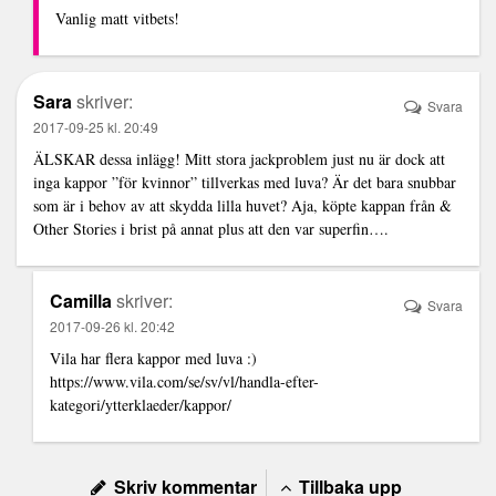
Vanlig matt vitbets!
Sara
skriver:
Svara
2017-09-25 kl. 20:49
ÄLSKAR dessa inlägg! Mitt stora jackproblem just nu är dock att
inga kappor ”för kvinnor” tillverkas med luva? Är det bara snubbar
som är i behov av att skydda lilla huvet? Aja, köpte kappan från &
Other Stories i brist på annat plus att den var superfin….
Camilla
skriver:
Svara
2017-09-26 kl. 20:42
Vila har flera kappor med luva :)
https://www.vila.com/se/sv/vl/handla-efter-
kategori/ytterklaeder/kappor/
Skriv kommentar
Tillbaka upp