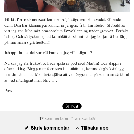
Förlåt för rockmorsestilen
med solglasögonen på huvudet. Glömde
dem. Den här klänningen känner ni ju igen, från hm studio. Slutsåld så
vitt jag vet. Men min aaaaabsoluta favvoklänning under gravven. Perfekt
luftig. Och så tycker jag att kornblått är så fint när jag börjar få lite färg
på min annars grå hudton!!
Jahopp. Ja. Ja, det var väl bara det jag ville säga…?
Nu ska jag äta frukost och sen spela in pod med Martin! Den släpps i
eftermiddag. Bloggen är förresten lite såhär nu, kortare dagboksinlägg
mer än nåt annat. Men testa själva att va höggravida på sommarn så får ni
se vad intelligent man blir……
Puss
17
kommentarer | “Tant kornblå”
Skriv kommentar
Tillbaka upp