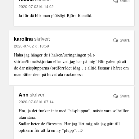
Svara
2020-07-03 kl. 14:02
Ja för då blir man plötsligt Björn Ranelid.
karolina
skriver:
Svara
2020-07-02 kl. 18:59
Haha jag hänger de i halsen/urringningen på t-
shirten/linnet/skjortan eller vad jag har på mig! Blir galen på att
de där näsplupparna (ordförrådet idag…) alltid fastnar i håret om
man sätter dem på huvet ala rockmorsa
Ann
skriver:
Svara
2020-07-03 kl. 07:14
Hm, ja det funkar inte med ”näspluppar”, måste vara solbrillor
utan såna.
Sadlar heter de förresten. Har jag lärt mig när jag gått till
optikern för att få en ny ”plupp”. :D