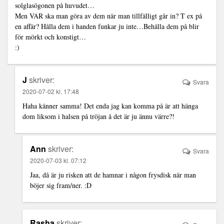
solglasögonen på huvudet…
Men VAR ska man göra av dem när man tillfälligt går in? T ex på
en affär? Hålla dem i handen funkar ju inte…Behålla dem på blir
för mörkt och konstigt…
:)
J
skriver:
Svara
2020-07-02 kl. 17:48
Haha känner samma! Det enda jag kan komma på är att hänga
dom liksom i halsen på tröjan å det är ju ännu värre?!
Ann
skriver:
Svara
2020-07-03 kl. 07:12
Jaa, då är ju risken att de hamnar i någon frysdisk när man
böjer sig fram/ner. :D
Rasha
skriver: