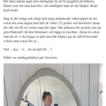
Det finns nästan inget mer obehagligt än att få myggbett på fötterna.
Känns som om man kan klia i all oändlighet utan att det hjälper. Krafs
krafs krafs.
Idag är det tisdag och enligt min noga utstuderade väderrapport är det
också den sista dagen med helt ok väder (22 grader och halvklart) innan
det slår om till en veckas regn här uppe. Har planerat lite projekt som att
göra flädersaft (då den blommar) och lägga in zucchini. Anton är också
inne på att vi ska bygga en pall men där känner jag att självförtroendet
sviktar men också lite så…
Vad… ska… vi… ha en pall till….?
Såhär var middagsklädsel igår förresten: