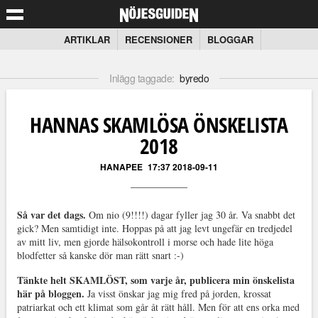
ARTIKLAR
RECENSIONER
BLOGGAR
Inlägg taggade:
byredo
HANNAS SKAMLÖSA ÖNSKELISTA
2018
HANAPEE
17:37 2018-09-11
Så var det dags.
Om nio (9!!!!) dagar fyller jag 30 år. Va snabbt det
gick? Men samtidigt inte. Hoppas på att jag levt ungefär en tredjedel
av mitt liv, men gjorde hälsokontroll i morse och hade lite höga
blodfetter så kanske dör man rätt snart :-)
Tänkte helt SKAMLÖST, som varje år, publicera min önskelista
här på bloggen.
Ja visst önskar jag mig fred på jorden, krossat
patriarkat och ett klimat som går åt rätt håll. Men för att ens orka med