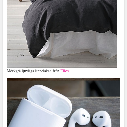
Mörkgrå ljuvliga linnelakan från
Ellos
.