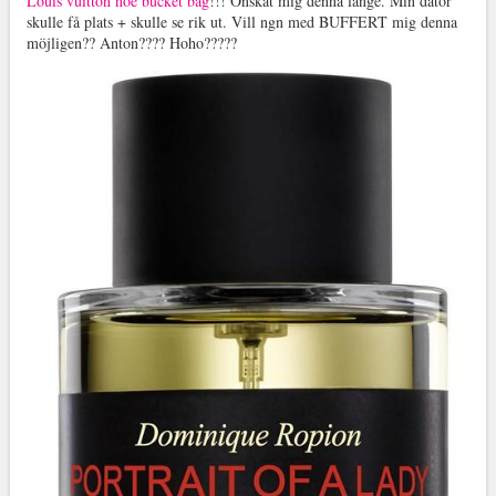
Louis vuitton noe bucket bag
!!! Önskat mig denna länge. Min dator
skulle få plats + skulle se rik ut. Vill ngn med BUFFERT mig denna
möjligen?? Anton???? Hoho?????