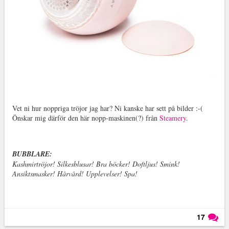
Vet ni hur noppriga tröjor jag har? Ni kanske har sett på bilder :-(
Önskar mig därför den här nopp-maskinen(?) från
Steamery
.
BUBBLARE:
Kashmirtröjor! Silkesblusar! Bra böcker! Doftljus! Smink!
Ansiktsmasker! Hårvård! Upplevelser! Spa!
17