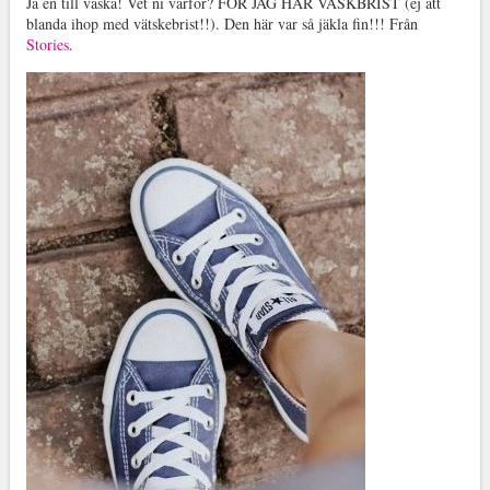
Ja en till väska! Vet ni varför? FÖR JAG HAR VÄSKBRIST (ej att
blanda ihop med vätskebrist!!). Den här var så jäkla fin!!! Från
Stories
.