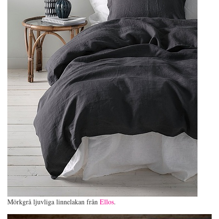
Mörkgrå ljuvliga linnelakan från
Ellos
.