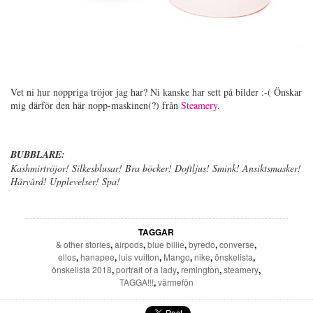
Vet ni hur noppriga tröjor jag har? Ni kanske har sett på bilder :-( Önskar
mig därför den här nopp-maskinen(?) från
Steamery
.
BUBBLARE:
Kashmirtröjor! Silkesblusar! Bra böcker! Doftljus! Smink! Ansiktsmasker!
Hårvård! Upplevelser! Spa!
TAGGAR
& other stories
,
airpods
,
blue billie
,
byredo
,
converse
,
ellos
,
hanapee
,
luis vuitton
,
Mango
,
nike
,
önskelista
,
önskelista 2018
,
portrait of a lady
,
remington
,
steamery
,
TAGGA!!!
,
värmefön