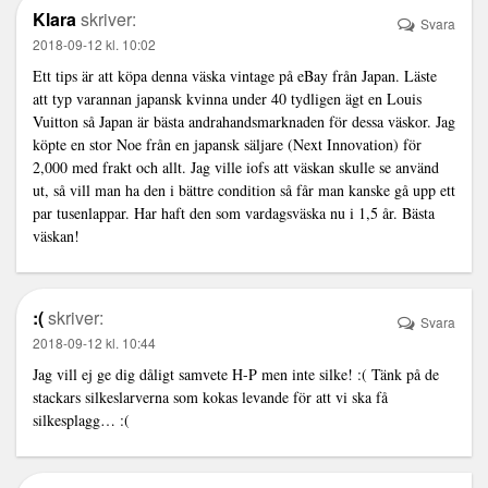
Klara
skriver:
Svara
2018-09-12 kl. 10:02
Ett tips är att köpa denna väska vintage på eBay från Japan. Läste
att typ varannan japansk kvinna under 40 tydligen ägt en Louis
Vuitton så Japan är bästa andrahandsmarknaden för dessa väskor. Jag
köpte en stor Noe från en japansk säljare (Next Innovation) för
2,000 med frakt och allt. Jag ville iofs att väskan skulle se använd
ut, så vill man ha den i bättre condition så får man kanske gå upp ett
par tusenlappar. Har haft den som vardagsväska nu i 1,5 år. Bästa
väskan!
:(
skriver:
Svara
2018-09-12 kl. 10:44
Jag vill ej ge dig dåligt samvete H-P men inte silke! :( Tänk på de
stackars silkeslarverna som kokas levande för att vi ska få
silkesplagg… :(