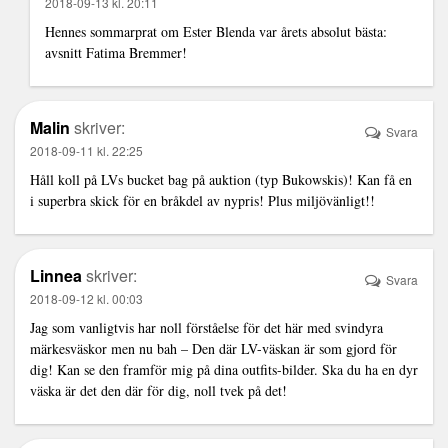
2018-09-13 kl. 20:11
Hennes sommarprat om Ester Blenda var årets absolut bästa:
avsnitt Fatima Bremmer!
Malin
skriver:
Svara
2018-09-11 kl. 22:25
Håll koll på LVs bucket bag på auktion (typ Bukowskis)! Kan få en
i superbra skick för en bråkdel av nypris! Plus miljövänligt!!
Linnea
skriver:
Svara
2018-09-12 kl. 00:03
Jag som vanligtvis har noll förståelse för det här med svindyra
märkesväskor men nu bah – Den där LV-väskan är som gjord för
dig! Kan se den framför mig på dina outfits-bilder. Ska du ha en dyr
väska är det den där för dig, noll tvek på det!