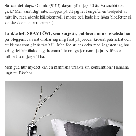
Så var det dags.
Om nio (9!!!!) dagar fyller jag 30 år. Va snabbt det
gick? Men samtidigt inte. Hoppas på att jag levt ungefär en tredjedel av
mitt liv, men gjorde hälsokontroll i morse och hade lite höga blodfetter så
kanske dör man rätt snart :-)
Tänkte helt SKAMLÖST, som varje år, publicera min önskelista här
på bloggen.
Ja visst önskar jag mig fred på jorden, krossat patriarkat och
ett klimat som går åt rätt håll. Men för att ens orka med ångesten jag har
kring det här tänkte jag drömma lite om grejer (som ja ja JA förstör
miljön) som jag vill ha.
Men gud hur mycket kan en människa ursäkta sin konsumtion? Hahahha
lugn nu Päschon.