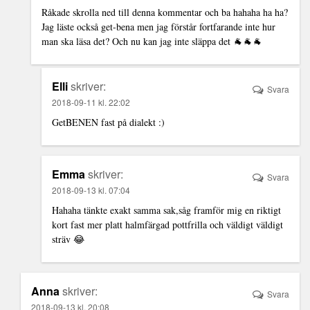
Råkade skrolla ned till denna kommentar och ba hahaha ha ha?
Jag läste också get-bena men jag förstår fortfarande inte hur
man ska läsa det? Och nu kan jag inte släppa det 🐐🐐🐐
Elli
skriver:
Svara
2018-09-11 kl. 22:02
GetBENEN fast på dialekt :)
Emma
skriver:
Svara
2018-09-13 kl. 07:04
Hahaha tänkte exakt samma sak,såg framför mig en riktigt
kort fast mer platt halmfärgad pottfrilla och väldigt väldigt
sträv 😂
Anna
skriver:
Svara
2018-09-13 kl. 20:08