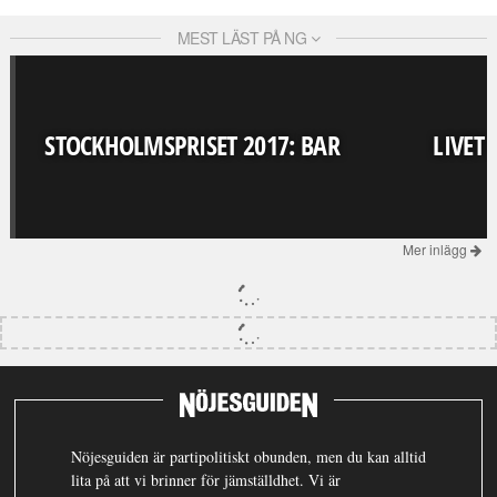
MEST LÄST PÅ NG
STOCKHOLMSPRISET 2017: BAR
LIVET
Mer inlägg
Nöjesguiden är partipolitiskt obunden, men du kan alltid
lita på att vi brinner för jämställdhet. Vi är