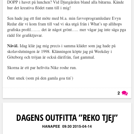
DOPP i havet på lunchen? Vid Djurgården bland alla båtarna. Kände
hur det kreativa flödet rann till i mig!
Sen hade jag ett fint möte med bl.a. min favvoprogramledare Evyn
Redar där vi kom fram till vad vi ska utgå från i What’s up allihops
grafiska profil……. det är något grönt….. mer vågar jag inte säga pga
rädd för grafiktjuvar.
Nåväl.
Idag klär jag mig precis i samma kläder som jag hade på
skolavslutningen år 1998. Klänningen köpte jag på Weekday i
Göteborg och tröjan är också därifrån, fast gammal.
Skorna är ett par heltvita N
ike roshe run.
Ömt smek (som på den gamla goa tin’)
2
Läs kommentarer (
2
)
DAGENS OUTFITTA ”REKO TJEJ”
HANAPEE
09:30 2015-04-14