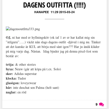
DAGENS OUTFITTA (!!!!)
HANAPEE
11:29 2015-03-24
OJ,
ni har med er hyllningskör (ok iaf 1 av er har kallat mig sin
”stilguru”…..) väckt nån slags dagens outfit -djävul i mig nu. Tänker
att det kanske är KUL att börja med sånt igen??? Har ju ändå kläder
på mig varje dag. Nästan. Idag bjuder jag på denna pixel-fest som
består av:
tröja:
& other stories
byxa:
Neuw (går att köpa på t.ex. Solo)
skor:
Adidas superstar
klocka:
Tudor
glasögon:
loveyewear
hår:
inte duschat sen Palma (helt sant)
naglar:
en röd
9