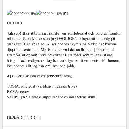
HEJ HEJ
Jahapp! Här står man framför en whiteboard
och poserar framför
min praktikant Micke som jag DAGLIGEN tvingar att fota mig på
olika sätt. Han är så go. Ni ser honom skymta på bilden där bakom,
djupt koncentrerad i MS Röj eller vad det nu är han ”jobbar” med.
Framför sitter min förra praktikant Christofer som nu är anställd
fotograf och redigerare. Jag har verkligen varit en mentor för honom,
lärt honom allt jag kan om livet och jobb.
Aja.
Detta är min crazy jobboutfit idag;
TRÖJA: soft goat (världens mjukaste tröja)
BYXA: neuw
SKOR: ljusblå adidas superstar för ovanlighetens skull
HEJDÅ!!!!!!!!!!!!!!!