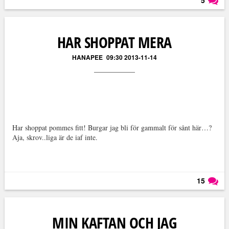
5
Läs kommentarer (
5
)
HAR SHOPPAT MERA
HANAPEE
09:30 2013-11-14
Har shoppat pommes fitt! Burgar jag bli för gammalt för sånt här…?
Aja, skrov..liga är de iaf inte.
15
Läs kommentarer (
15
)
MIN KAFTAN OCH JAG