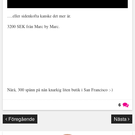
….eller sidenkofta kanske det mer är.
3200 SEK från Marc by Marc.
Närå, 300 spänn på nån knarkig liten butik i San Francisco :-)
6
Läs kommentarer (
6
)
Föregående
Nästa