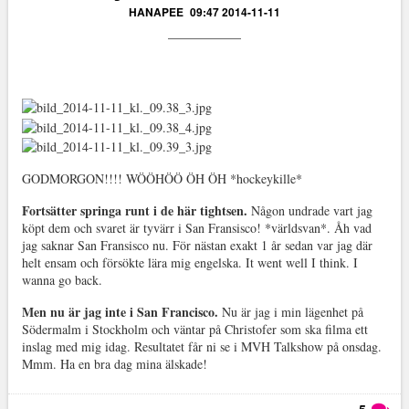
HANAPEE
09:47 2014-11-11
GODMORGON!!!! WÖÖHÖÖ ÖH ÖH *hockeykille*
Fortsätter springa runt i de här tightsen.
Någon undrade vart jag
köpt dem och svaret är tyvärr i San Fransisco! *världsvan*. Åh vad
jag saknar San Fransisco nu. För nästan exakt 1 år sedan var jag där
helt ensam och försökte lära mig engelska. It went well I think. I
wanna go back.
Men nu är jag inte i San Francisco.
Nu är jag i min lägenhet på
Södermalm i Stockholm och väntar på Christofer som ska filma ett
inslag med mig idag. Resultatet får ni se i MVH Talkshow på onsdag.
Mmm. Ha en bra dag mina älskade!