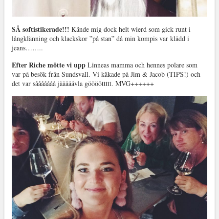
SÅ softistikerade!!!
Kände mig dock helt wierd som gick runt i
långklänning och klackskor ”på stan” då min kompis var klädd i
jeans……..
Efter Riche mötte vi upp
Linneas mamma och hennes polare som
var på besök från Sundsvall. Vi käkade på Jim & Jacob (TIPS!) och
det var sååååååå jääääävla gööööttttt. MVG++++++