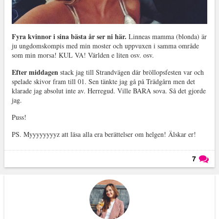
Fyra kvinnor i sina bästa år ser ni här.
Linneas mamma (blonda) är
ju ungdomskompis med min moster och uppvuxen i samma område
som min morsa! KUL VA! Världen e liten osv. osv.
Efter middagen
stack jag till Strandvägen där bröllopsfesten var och
spelade skivor fram till 01. Sen tänkte jag gå på Trädgårn men det
klarade jag absolut inte av. Herregud. Ville BARA sova. Så det gjorde
jag.
Puss!
PS. Myyyyyyyyz att läsa alla era berättelser om helgen! Älskar er!
7
Läs kommentarer (
7
)