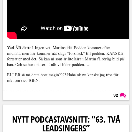
Vad ÄR detta?
Ingen vet. Martins idé. Podden kommer efter
midnatt, men här kommer nåt slags ”försnack” till podden. KANSKE
fortsätter med det. Så kan ni som är lite kära i Martin få rörlig bild på
han. Och se hur det ser ut när vi föder podden….
ELLER så tar detta bort magin???? Haha ok nu kanske jag tror för
mkt om oss. IGEN.
32
Läs kommentarer (
32
)
NYTT PODCASTAVSNITT: ”63. TVÅ
LEADSINGERS”