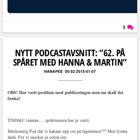
3
Läs kommentarer (
3
)
NYTT PODCASTAVSNITT: ”62. PÅ
SPÅRET MED HANNA & MARTIN”
HANAPEE
00:52 2015-01-07
OBS! Har varit problem med publiceringen men nu skall det
funka!
TISDAG! (nästan…. spöktimmen har ju varit)
Jättekonstig Pod där vi hakade upp oss på tågminnen??? Men lyssna
ändå. För vi snackar ju också om: