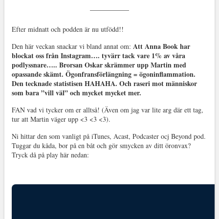
Efter midnatt och podden är nu utfödd!!
Att Anna Book har
Den här veckan snackar vi bland annat om:
blockat oss från Instagram…. tyvärr tack vare 1% av våra
podlyssnare….. Brorsan Oskar skrämmer upp Martin med
opassande skämt. Ögonfransförlängning = ögoninflammation.
Den tecknade statistisen HAHAHA. Och raseri mot människor
som bara ”vill väl” och mycket mycket mer.
FAN vad vi tycker om er alltså! (Även om jag var lite arg där ett tag,
tur att Martin väger upp <3 <3 <3).
Ni hittar den som vanligt på iTunes, Acast, Podcaster ocj Beyond pod.
Tuggar du kåda, bor på en båt och gör smycken av ditt öronvax?
Tryck då på play här nedan: