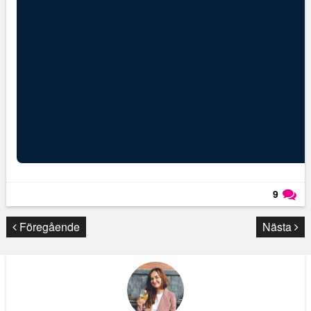
9
Läs kommentarer (
9
)
Föregående
Nästa