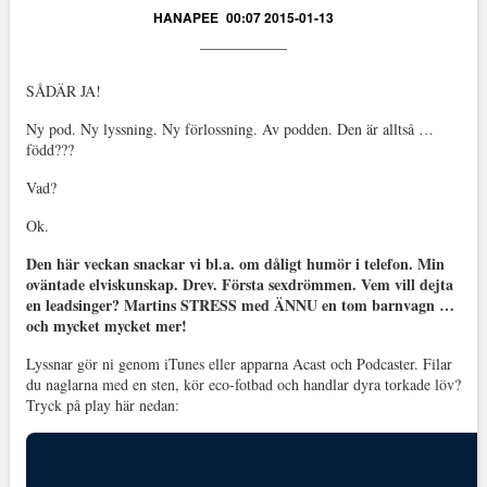
HANAPEE
00:07 2015-01-13
SÅDÄR JA!
Ny pod. Ny lyssning. Ny förlossning. Av podden. Den är alltså …
född???
Vad?
Ok.
Den här veckan snackar vi bl.a. om dåligt humör i telefon. Min
oväntade elviskunskap. Drev. Första sexdrömmen. Vem vill dejta
en leadsinger? Martins STRESS med ÄNNU en tom barnvagn …
och mycket mycket mer!
Lyssnar gör ni genom iTunes eller apparna Acast och Podcaster. Filar
du naglarna med en sten, kör eco-fotbad och handlar dyra torkade löv?
Tryck på play här nedan: